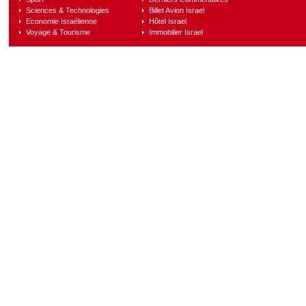
Sciences & Technologies
Billet Avion Israel
Economie Israélienne
Hôtel Israel
Voyage & Tourisme
Immobilier Israel