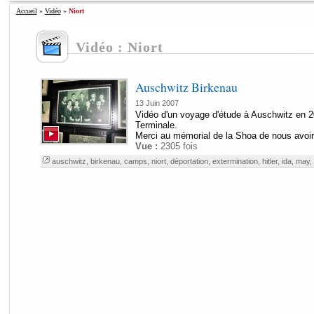
Accueil
»
Vidéo
»
Niort
Vidéo : Niort
Auschwitz Birkenau
13 Juin 2007
Vidéo d'un voyage d'étude à Auschwitz en 
Terminale.
Merci au mémorial de la Shoa de nous avoir 
Vue :
2305 fois
auschwitz
,
birkenau
,
camps
,
niort
,
déportation
,
extermination
,
hitler
,
ida
,
may
,