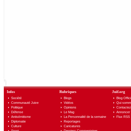
Infos
Rubriques
Juif.org
Société
Blogs
Blog Offici
Communauté Juive
Vidéos
Qui somm
Politique
Opinions
Contactez
Défense
Le Mag
Annoncer s
Antisémitisme
La Personnalité de la semaine
Flux RSS
Diplomatie
Reportages
Culture
Caricatures
Sport
Derniers Commentaires