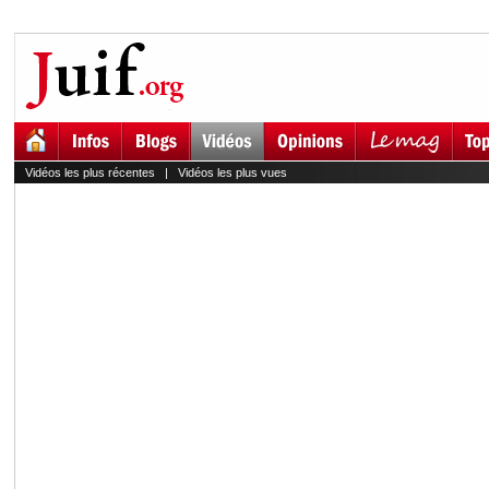
Vidéos les plus récentes
|
Vidéos les plus vues