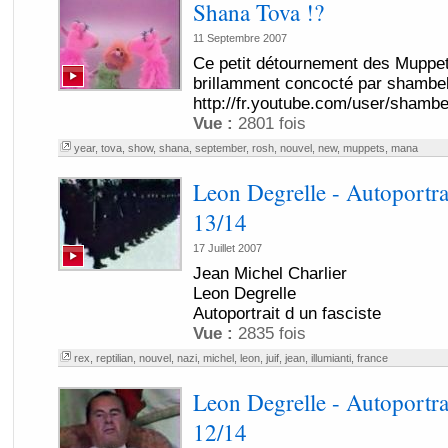
Shana Tova !?
11 Septembre 2007
Ce petit détournement des Muppe
brillamment concocté par shambe
http://fr.youtube.com/user/shambe
Vue :
2801 fois
year
,
tova
,
show
,
shana
,
september
,
rosh
,
nouvel
,
new
,
muppets
,
mana
Leon Degrelle - Autoportrai
13/14
17 Juillet 2007
Jean Michel Charlier
Leon Degrelle
Autoportrait d un fasciste
Vue :
2835 fois
rex
,
reptilian
,
nouvel
,
nazi
,
michel
,
leon
,
juif
,
jean
,
illumianti
,
france
Leon Degrelle - Autoportrai
12/14