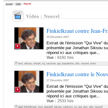
Accueil
»
Vidéo
»
Nouvel
Vidéo : Nouvel
Finkielkraut contre Jean-F
29 Décembre 2007
Extrait de l'émission "Qui Vive" 
présentée par Jonathan Siksou sur
répond ici aux critiques que...
Vue :
6191 fois
vive
,
siksou
,
shoah
,
rcj
,
racisme
,
qui
,
populisme
,
obs
,
nouvel
,
noirs
Finkielkraut contre le Nou
27 Décembre 2007
Extrait de l'émission "Qui Vive" 
présentée par Jonathan Siksou sur
répond ici aux critiques que...
Vue :
2533 fois
alain finkielkraut
,
vive
,
taguieff
,
siksou
,
sarkozy
,
rcj
,
qui
,
pen
,
obs
,
nouvel