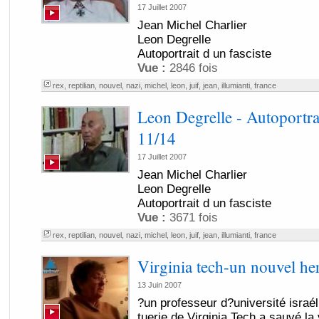
17 Juillet 2007
Jean Michel Charlier
Leon Degrelle
Autoportrait d un fasciste
Vue :
2846 fois
rex
,
reptilian
,
nouvel
,
nazi
,
michel
,
leon
,
juif
,
jean
,
illumianti
,
france
Leon Degrelle - Autoportrai
11/14
17 Juillet 2007
Jean Michel Charlier
Leon Degrelle
Autoportrait d un fasciste
Vue :
3671 fois
rex
,
reptilian
,
nouvel
,
nazi
,
michel
,
leon
,
juif
,
jean
,
illumianti
,
france
Virginia tech-un nouvel her
13 Juin 2007
?un professeur d?université israél
tuerie de Virginia Tech a sauvé la 