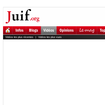
Vidéos les plus récentes
|
Vidéos les plus vues