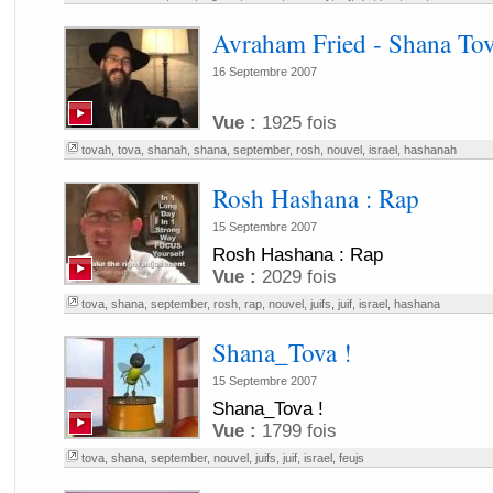
Avraham Fried - Shana To
16 Septembre 2007
Vue :
1925 fois
tovah
,
tova
,
shanah
,
shana
,
september
,
rosh
,
nouvel
,
israel
,
hashanah
Rosh Hashana : Rap
15 Septembre 2007
Rosh Hashana : Rap
Vue :
2029 fois
tova
,
shana
,
september
,
rosh
,
rap
,
nouvel
,
juifs
,
juif
,
israel
,
hashana
Shana_Tova !
15 Septembre 2007
Shana_Tova !
Vue :
1799 fois
tova
,
shana
,
september
,
nouvel
,
juifs
,
juif
,
israel
,
feujs