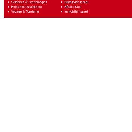
Sciences & Technologies
Billet Avion Israel
Economie Israélienne
Hôtel Israel
Voyage & Tourisme
Immobilier Israel