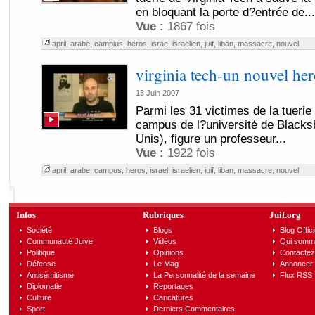
en bloquant la porte d?entrée de...
Vue :
1867 fois
april
,
arabe
,
campius
,
heros
,
israe
,
israelien
,
juif
,
liban
,
massacre
,
nouvel
virginia tech-un nouvel her
13 Juin 2007
Parmi les 31 victimes de la tuerie
campus de l?université de Blacksb
Unis), figure un professeur...
Vue :
1922 fois
april
,
arabe
,
campus
,
heros
,
israel
,
israelien
,
juif
,
liban
,
massacre
,
nouvel
Infos
Rubriques
Juif.org
Société
Blogs
Blog Offici
Communauté Juive
Vidéos
Qui somm
Politique
Opinions
Contactez
Défense
Le Mag
Annoncer s
Antisémitisme
La Personnalité de la semaine
Flux RSS
Diplomatie
Reportages
Culture
Caricatures
Sport
Derniers Commentaires