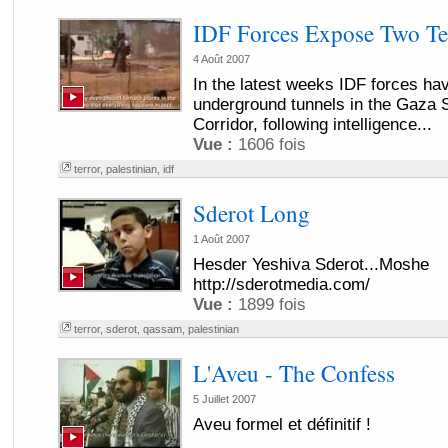
IDF Forces Expose Two Te
4 Août 2007
In the latest weeks IDF forces h
underground tunnels in the Gaza St
Corridor, following intelligence...
Vue :
1606 fois
terror
,
palestinian
,
idf
Sderot Long
1 Août 2007
Hesder Yeshiva Sderot...Moshe
http://sderotmedia.com/
Vue :
1899 fois
terror
,
sderot
,
qassam
,
palestinian
L'Aveu - The Confess
5 Juillet 2007
Aveu formel et définitif !