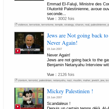
Emmad El-Faluji, Ministre des C
l'Autorité Palestinienne, avoue ou
seconde...
Vue :
3002 fois
violence
,
terroriste
,
terrorisme
,
temple
,
strategy
,
sharon
,
real
,
palestinienne
,
p
Jews are Not going back to
Never Again!
19 Juin 2007
Never Again!
Jews are not going back to the g
Benjamin Netanyahu Interview wit
Vue :
2126 fois
zionism
,
terrorist
,
palestinian
,
netanyahu
,
nazi
,
muslim
,
maher
,
jewish
,
jew
,
isr
Mickey Palestinien !
19 Juin 2007
Scandaleux !
Depuis un certain temps déjà, Al-