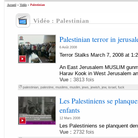
Accueil
»
Vidéo
»
Palestinian
Vidéo : Palestinian
Palestinian terror in jerusa
6 Août 2008
Terror Stalks March 7, 2008 at 1:
An East Jerusalem MUSLIM gunma
Harav Kook in West Jerusalem and
Vue :
3813 fois
palestinian
,
palestine
,
muslims
,
muslim
,
jews
,
jewish
,
jew
,
israel
,
fuck
Les Palestiniens se planquen
enfants
12 Mars 2008
Les Palestiniens se planquent derr
Vue :
2732 fois