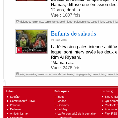
Hamas, diffuse une émission dest
12 ans, dont la...
Vue :
1807 fois
violence
,
terroriste
,
terrorisme
,
polémique
,
palestiniens
,
palestinien
,
palestinia
Enfants de salauds
19 Juin 2007
La télévision palestinienne a diff
lequel sont interviewés les deux 
Rim Al Riyashi.
"Maman a...
Vue :
2476 fois
télé
,
terrosite
,
terrorisme
,
suicide
,
racisme
,
propagande
,
palestinien
,
palestini
Infos
Rubriques
Juif.org
Société
Blogs
Blog Offici
Communauté Juive
Vidéos
Qui somm
Politique
Opinions
Contactez
Défense
Le Mag
Annoncer s
Antisémitisme
La Personnalité de la semaine
Flux RSS
Diplomatie
Reportages