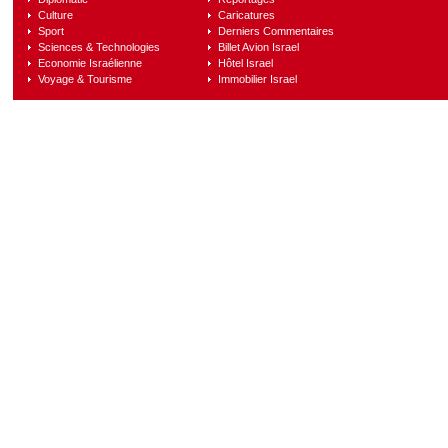
Culture
Caricatures
Sport
Derniers Commentaires
Sciences & Technologies
Billet Avion Israel
Economie Israélienne
Hôtel Israel
Voyage & Tourisme
Immobilier Israel