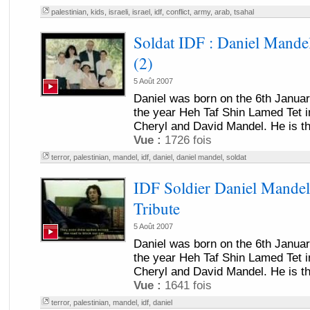
palestinian
,
kids
,
israeli
,
israel
,
idf
,
conflict
,
army
,
arab
,
tsahal
Soldat IDF : Daniel Mande
(2)
5 Août 2007
Daniel was born on the 6th Januar
the year Heh Taf Shin Lamed Tet i
Cheryl and David Mandel. He is th
Vue :
1726 fois
terror
,
palestinian
,
mandel
,
idf
,
daniel
,
daniel mandel
,
soldat
IDF Soldier Daniel Mandel
Tribute
5 Août 2007
Daniel was born on the 6th Januar
the year Heh Taf Shin Lamed Tet i
Cheryl and David Mandel. He is th
Vue :
1641 fois
terror
,
palestinian
,
mandel
,
idf
,
daniel