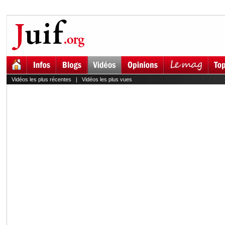
Vidéos les plus récentes
|
Vidéos les plus vues