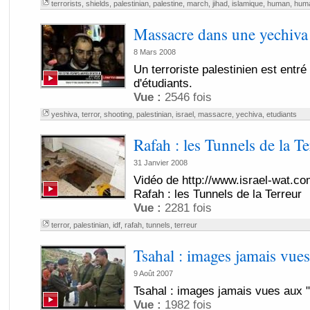
terrorists
,
shields
,
palestinian
,
palestine
,
march
,
jihad
,
islamique
,
human
,
huma
Massacre dans une yechiva
8 Mars 2008
Un terroriste palestinien est entr
d'étudiants.
Vue :
2546 fois
yeshiva
,
terror
,
shooting
,
palestinian
,
israel
,
massacre
,
yechiva
,
etudiants
Rafah : les Tunnels de la Te
31 Janvier 2008
Vidéo de http://www.israel-wat.c
Rafah : les Tunnels de la Terreur
Vue :
2281 fois
terror
,
palestinian
,
idf
,
rafah
,
tunnels
,
terreur
Tsahal : images jamais vues
9 Août 2007
Tsahal : images jamais vues aux "
Vue :
1982 fois