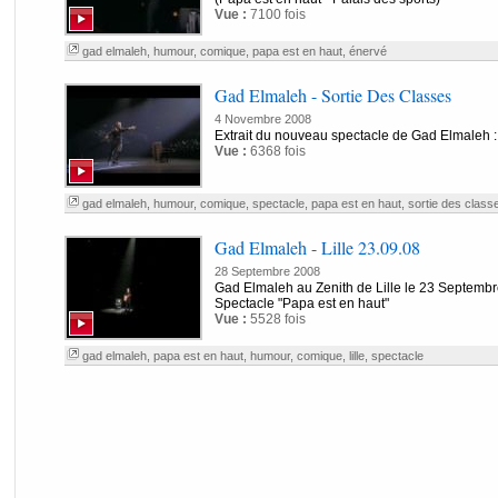
Vue :
7100 fois
gad elmaleh
,
humour
,
comique
,
papa est en haut
,
énervé
Gad Elmaleh - Sortie Des Classes
4 Novembre 2008
Extrait du nouveau spectacle de Gad Elmaleh :
Vue :
6368 fois
gad elmaleh
,
humour
,
comique
,
spectacle
,
papa est en haut
,
sortie des class
Gad Elmaleh - Lille 23.09.08
28 Septembre 2008
Gad Elmaleh au Zenith de Lille le 23 Septemb
Spectacle "Papa est en haut"
Vue :
5528 fois
gad elmaleh
,
papa est en haut
,
humour
,
comique
,
lille
,
spectacle