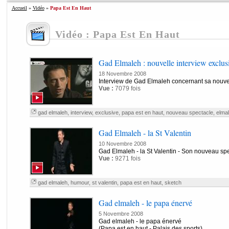
Accueil
»
Vidéo
»
Papa Est En Haut
Vidéo : Papa Est En Haut
Gad Elmaleh : nouvelle interview exclus
18 Novembre 2008
Interview de Gad Elmaleh concernant sa nouve
Vue :
7079 fois
gad elmaleh
,
interview
,
exclusive
,
papa est en haut
,
nouveau spectacle
,
elma
Gad Elmaleh - la St Valentin
10 Novembre 2008
Gad Elmaleh - la St Valentin - Son nouveau spe
Vue :
9271 fois
gad elmaleh
,
humour
,
st valentin
,
papa est en haut
,
sketch
Gad elmaleh - le papa énervé
5 Novembre 2008
Gad elmaleh - le papa énervé
(Papa est en haut - Palais des sports)