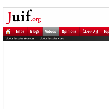
Vidéos les plus récentes
|
Vidéos les plus vues