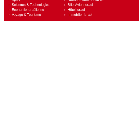
Sciences & Technologies
Billet Avion Israel
Economie Israélienne
Hôtel Israel
Voyage & Tourisme
Immobilier Israel