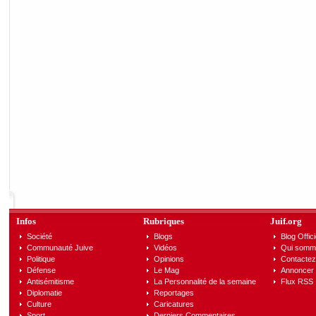
Infos
Rubriques
Juif.org
Société
Blogs
Blog Offici
Communauté Juive
Vidéos
Qui somm
Politique
Opinions
Contactez
Défense
Le Mag
Annoncer s
Antisémitisme
La Personnalité de la semaine
Flux RSS
Diplomatie
Reportages
Culture
Caricatures
Sport
Derniers Commentaires