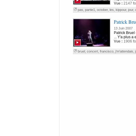
Vue :
2147 fo
pas
,
partie1
,
october
,
les
,
kippour
,
jour
,
Patrick Brue
13 Juin 2007
Patrick Bruel 
... Y'a plus a
Vue :
1906 fo
bruel
,
concert
,
francisco
,
j'm'attendais
,