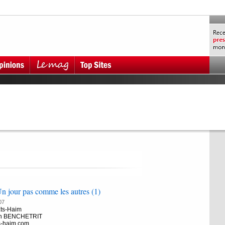
n jour pas comme les autres (1)
07
Ets-Haim
an BENCHETRIT
ts-haim.com