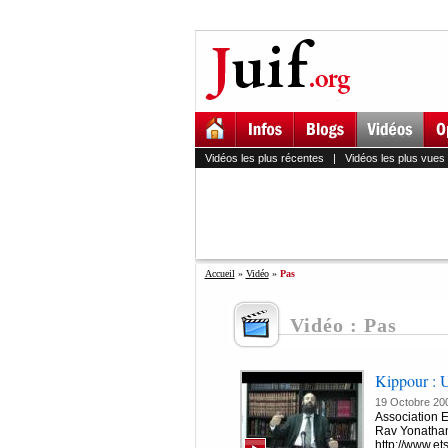
Vidéos les plus récentes
|
Vidéos les plus vues
Accueil
»
Vidéo
»
Pas
Vidéo : Pas
Kippour : U
19 Octobre 20
Association 
Rav Yonath
http://www.e