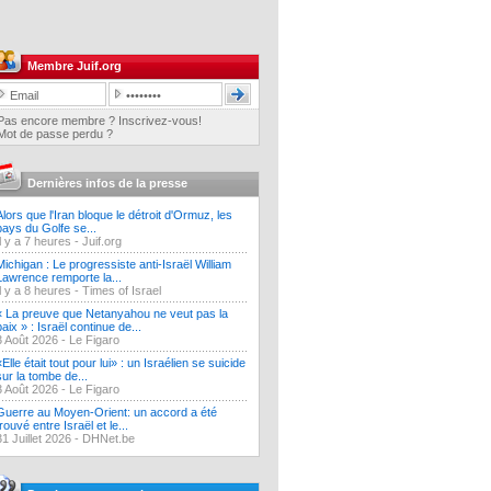
Membre Juif.org
Pas encore membre ? Inscrivez-vous!
Mot de passe perdu ?
Dernières infos de la presse
Alors que l'Iran bloque le détroit d'Ormuz, les
pays du Golfe se...
Il y a 7 heures -
Juif.org
Michigan : Le progressiste anti-Israël William
Lawrence remporte la...
Il y a 8 heures -
Times of Israel
« La preuve que Netanyahou ne veut pas la
paix » : Israël continue de...
3 Août 2026 -
Le Figaro
«Elle était tout pour lui» : un Israélien se suicide
sur la tombe de...
3 Août 2026 -
Le Figaro
Guerre au Moyen-Orient: un accord a été
trouvé entre Israël et le...
31 Juillet 2026 -
DHNet.be