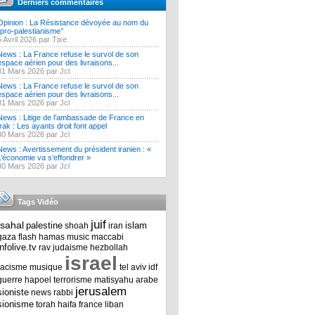
Derniers commentaires
Opinion : La Résistance dévoyée au nom du
‘’pro-palestianisme’’
5 Avril 2026 par Tixe
News : La France refuse le survol de son
espace aérien pour des livraisons...
31 Mars 2026 par Jcl
News : La France refuse le survol de son
espace aérien pour des livraisons...
31 Mars 2026 par Jcl
News : Litige de l’ambassade de France en
Irak : Les ayants droit font appel
30 Mars 2026 par Jcl
News : Avertissement du président iranien : «
L’économie va s’effondrer »
30 Mars 2026 par Jcl
Tags Vidéo
juif
tsahal
palestine
islam
shoah
iran
gaza
flash
hamas
music
maccabi
infolive.tv
rav
judaisme
hezbollah
israel
racisme
musique
tel aviv
idf
guerre
hapoel
terrorisme
matisyahu
arabe
jerusalem
sioniste
news
rabbi
sionisme
torah
haifa
france
liban