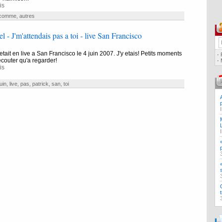
is
comme
,
autres
l - J'm'attendais pas a toi - live San Francisco
etait en live a San Francisco le 4 juin 2007. J'y etais! Petits moments
·
 ecouter qu'a regarder!
·
is
juin
,
live
,
pas
,
patrick
,
san
,
toi