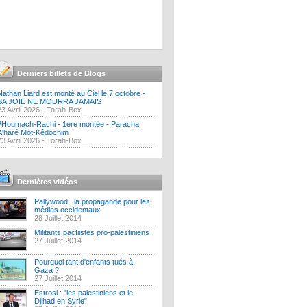
Derniers billets de Blogs
Nathan Liard est monté au Ciel le 7 octobre -
SA JOIE NE MOURRA JAMAIS
23 Avril 2026 -
Torah-Box
?Houmach-Rachi - 1ère montée - Paracha
A'haré Mot-Kédochim
23 Avril 2026 -
Torah-Box
Dernières vidéos
Pallywood : la propagande pour les
médias occidentaux
28 Juillet 2014
Militants pacfiistes pro-palestiniens
27 Juillet 2014
Pourquoi tant d'enfants tués à
Gaza ?
27 Juillet 2014
Estrosi : "les palestiniens et le
Djihad en Syrie"