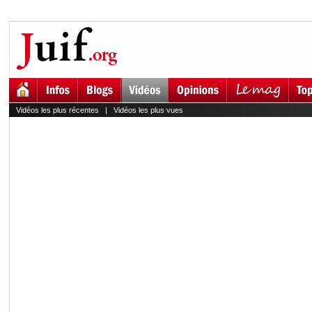
Vidéos les plus récentes
|
Vidéos les plus vues