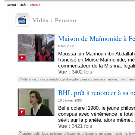
Accueil
»
Vidéo
»
Penseur
Vidéo : Penseur
Maison de Maïmonide à Fe
6 Mai 2008
Moussa bin Maimoun ibn Abdallah a
francisé en Moïse Maïmonide, méd
commentateur de la Mishna, légalis
Vue :
3402 fois
tolérance
,
thora
,
splendeur
,
philosophe
,
penseur
,
médecin
,
moise
,
may
,
maro
BHL prêt à renoncer à sa na
10 Janvier 2008
Belle colère !1980, le jeune phil
conspue avec véhémence le total
sévit sur la planète, alors même...
Vue :
3421 fois
staline
,
polémique
,
politique
,
philosophie
,
philosophe
,
penseur
,
marxisme
,
levy