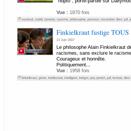
"hopto", porte-parole sur Dailymo
Vue :
1870 fois
surdoué
,
subtil
,
sioniste
,
racisme
,
philosophie
,
penseur
,
november
,
libre
,
juif
,
j
Finkielkraut fustige TOUS 
13 Juin 2007
Le philosophe Alain Finkielkraut d
racismes, sans exclure le racisme
Courageux et honnête.
Politiquement...
Vue :
1958 fois
finkielkraut
,
génie
,
intellectuel
,
intelligent
,
intégre
,
jew
,
jewish
,
juif
,
levinas
,
libre