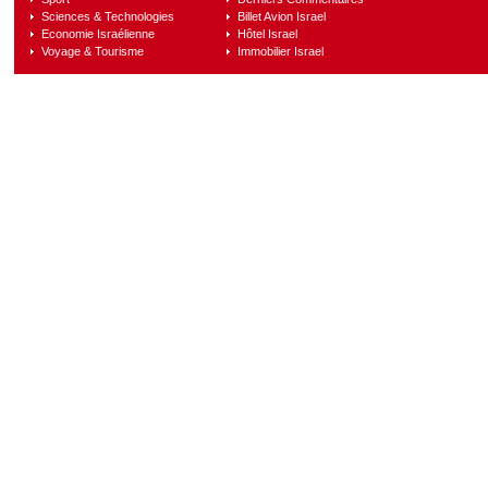
Sciences & Technologies
Billet Avion Israel
Economie Israélienne
Hôtel Israel
Voyage & Tourisme
Immobilier Israel