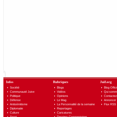
Infos
Rubriques
Juif.org
Société
Blogs
Blog Offici
Communauté Juive
Vidéos
Qui somm
Politique
Opinions
Contactez
Défense
Le Mag
Annoncer s
Antisémitisme
La Personnalité de la semaine
Flux RSS
Diplomatie
Reportages
Culture
Caricatures
Sport
Derniers Commentaires