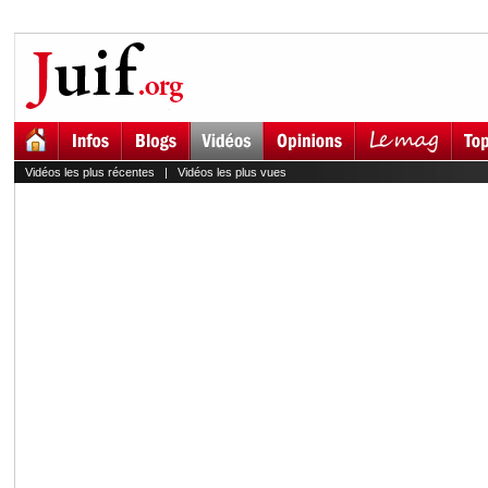
Vidéos les plus récentes
|
Vidéos les plus vues