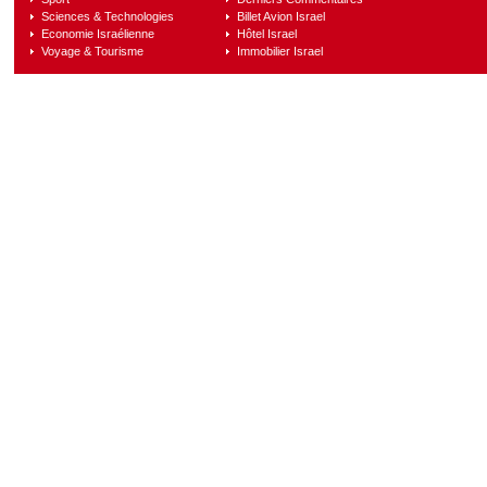
Sciences & Technologies
Billet Avion Israel
Economie Israélienne
Hôtel Israel
Voyage & Tourisme
Immobilier Israel