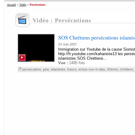
Accueil
»
Vidéo
»
Persécutions
Vidéo : Persécutions
SOS Chrétiens persécutions islamis
24 Juin 2007
Immigration sur Youtube de la cause Sionis
http://fr.youtube.com/kahaniste13 les perséc
islamistes SOS Chrétiens...
Vue :
1495 fois
persécutions
,
june
,
islamistes
,
france
,
echos-vox-m-dias
,
d'himmi
,
chrétiens
,