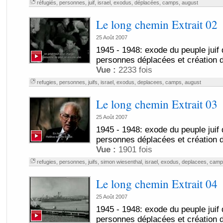
réfugiés
,
personnes
,
juif
,
israel
,
exodus
,
déplacées
,
camps
,
august
Le long chemin Extrait 02
25 Août 2007
1945 - 1948: exode du peuple juif
personnes déplacées et création de
Vue :
2233 fois
refugies
,
personnes
,
juifs
,
israel
,
exodus
,
deplacees
,
camps
,
august
Le long chemin Extrait 03
25 Août 2007
1945 - 1948: exode du peuple juif
personnes déplacées et création de
Vue :
1901 fois
refugies
,
personnes
,
juifs
,
simon wiesenthal
,
israel
,
exodus
,
deplacees
,
camp
Le long chemin Extrait 04
25 Août 2007
1945 - 1948: exode du peuple juif
personnes déplacées et création de