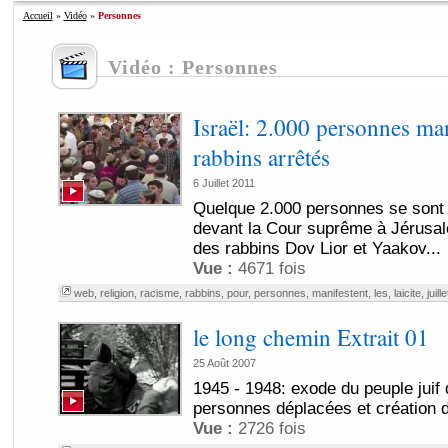
Accueil
»
Vidéo
»
Personnes
Vidéo : Personnes
Israël: 2.000 personnes man
rabbins arrêtés
6 Juillet 2011
Quelque 2.000 personnes se sont 
devant la Cour suprême à Jérusale
des rabbins Dov Lior et Yaakov...
Vue :
4671 fois
web
,
religion
,
racisme
,
rabbins
,
pour
,
personnes
,
manifestent
,
les
,
laicite
,
juille
le long chemin Extrait 01
25 Août 2007
1945 - 1948: exode du peuple juif
personnes déplacées et création de
Vue :
2726 fois