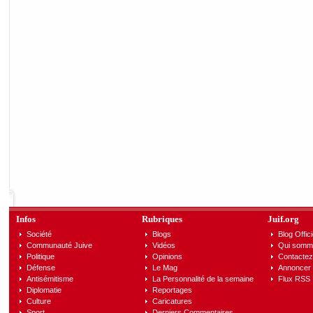
Infos
Rubriques
Juif.org
Société
Blogs
Blog Offici
Communauté Juive
Vidéos
Qui somm
Politique
Opinions
Contactez
Défense
Le Mag
Annoncer s
Antisémitisme
La Personnalité de la semaine
Flux RSS
Diplomatie
Reportages
Culture
Caricatures
Sport
Derniers Commentaires