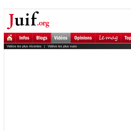
Vidéos les plus récentes
|
Vidéos les plus vues