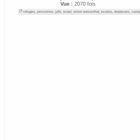
Vue :
2070 fois
refugies
,
personnes
,
juifs
,
israel
,
simon wiesenthal
,
exodus
,
deplacees
,
camp