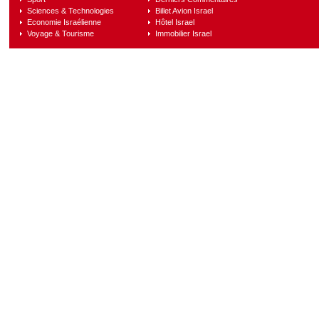
Sciences & Technologies
Billet Avion Israel
Economie Israélienne
Hôtel Israel
Voyage & Tourisme
Immobilier Israel