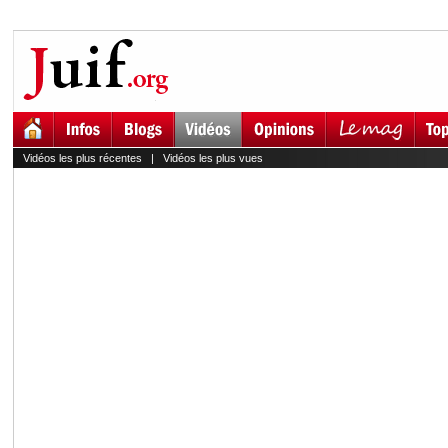
Vidéos les plus récentes
|
Vidéos les plus vues