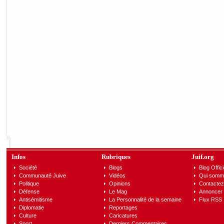
Infos
Rubriques
Juif.org
Société
Blogs
Blog Offici
Communauté Juive
Vidéos
Qui somm
Politique
Opinions
Contactez
Défense
Le Mag
Annoncer s
Antisémitisme
La Personnalité de la semaine
Flux RSS
Diplomatie
Reportages
Culture
Caricatures
Sport
Derniers Commentaires