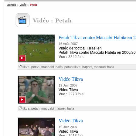
Accueil
»
Vidéo
»
Petah
Vidéo : Petah
Petah Tikva contre Maccabi Habita en 
15 Août 2007
Vidéo de football israelien
Petah Tikva contre Maccabi Habita en 2000/2
Vue :
3342 fois
tikva
,
petah
,
maccabi
,
haifa
,
petah tikva
,
hapoel
,
maccabi haifa
Vidéo Tikva
19 Juin 2007
Vidéo Tikva
Vue :
2273 fois
tikva
,
petah
,
maccabi
,
hapoel
,
haifa
Vidéo Tikva
19 Juin 2007
Vidéo Tikva
Vue :
1913 fois