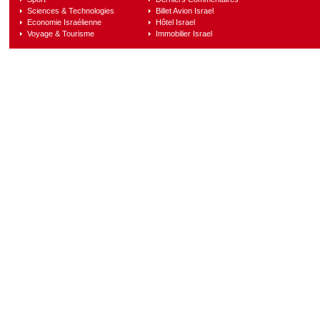
Sciences & Technologies
Billet Avion Israel
Economie Israélienne
Hôtel Israel
Voyage & Tourisme
Immobilier Israel