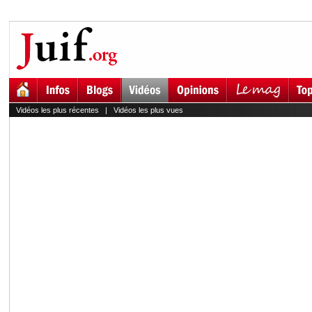
Vidéos les plus récentes
|
Vidéos les plus vues