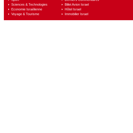
Sciences & Technologies
Billet Avion Israel
Economie Israélienne
Hôtel Israel
Voyage & Tourisme
Immobilier Israel