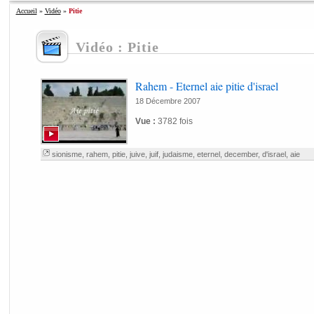
Accueil
»
Vidéo
»
Pitie
Vidéo : Pitie
Rahem - Eternel aie pitie d'israel
18 Décembre 2007
Vue :
3782 fois
sionisme
,
rahem
,
pitie
,
juive
,
juif
,
judaisme
,
eternel
,
december
,
d'israel
,
aie