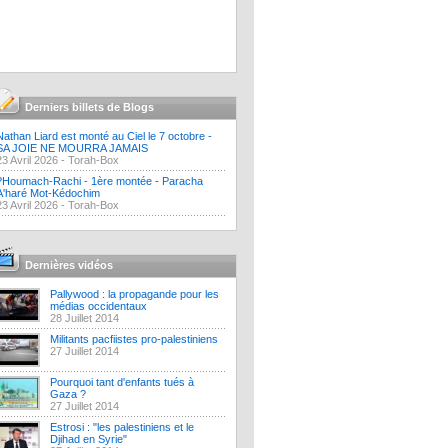
Derniers billets de Blogs
Nathan Liard est monté au Ciel le 7 octobre -
SA JOIE NE MOURRA JAMAIS
23 Avril 2026 -
Torah-Box
?Houmach-Rachi - 1ère montée - Paracha
A'haré Mot-Kédochim
23 Avril 2026 -
Torah-Box
Dernières vidéos
Pallywood : la propagande pour les
médias occidentaux
28 Juillet 2014
Militants pacfiistes pro-palestiniens
27 Juillet 2014
Pourquoi tant d'enfants tués à
Gaza ?
27 Juillet 2014
Estrosi : "les palestiniens et le
Djihad en Syrie"