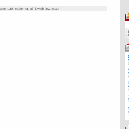
stine
,
paix
,
mahomet
,
juif
,
jewish
,
jew
,
israel
·
·