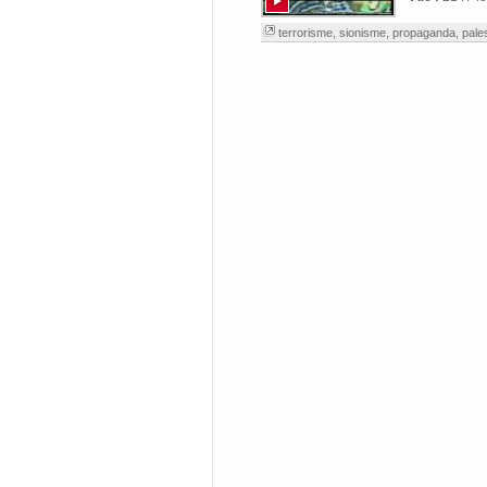
terrorisme
,
sionisme
,
propaganda
,
pale