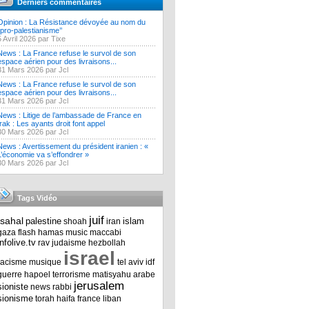
Derniers commentaires
Opinion : La Résistance dévoyée au nom du
‘’pro-palestianisme’’
5 Avril 2026 par Tixe
News : La France refuse le survol de son
espace aérien pour des livraisons...
31 Mars 2026 par Jcl
News : La France refuse le survol de son
espace aérien pour des livraisons...
31 Mars 2026 par Jcl
News : Litige de l’ambassade de France en
Irak : Les ayants droit font appel
30 Mars 2026 par Jcl
News : Avertissement du président iranien : «
L’économie va s’effondrer »
30 Mars 2026 par Jcl
Tags Vidéo
juif
tsahal
palestine
islam
shoah
iran
gaza
flash
hamas
music
maccabi
infolive.tv
rav
judaisme
hezbollah
israel
racisme
musique
tel aviv
idf
guerre
hapoel
terrorisme
matisyahu
arabe
jerusalem
sioniste
news
rabbi
sionisme
torah
haifa
france
liban