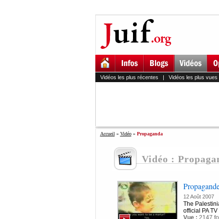
Vidéos les plus récentes
|
Vidéos les plus vues
Accueil
»
Vidéo
»
Propaganda
Vidéo : Propaga
Propagande
12 Août 2007
The Palestini
official PA TV
Vue :
2147 fo