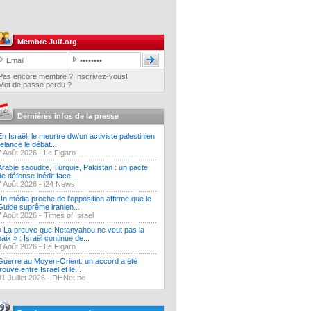
Membre Juif.org
Pas encore membre ? Inscrivez-vous!
Mot de passe perdu ?
Dernières infos de la presse
En Israël, le meurtre d\\\'un activiste palestinien
relance le débat...
7 Août 2026 -
Le Figaro
Arabie saoudite, Turquie, Pakistan : un pacte
de défense inédit face...
7 Août 2026 -
i24 News
Un média proche de l’opposition affirme que le
Guide suprême iranien...
7 Août 2026 -
Times of Israel
« La preuve que Netanyahou ne veut pas la
paix » : Israël continue de...
3 Août 2026 -
Le Figaro
Guerre au Moyen-Orient: un accord a été
trouvé entre Israël et le...
31 Juillet 2026 -
DHNet.be