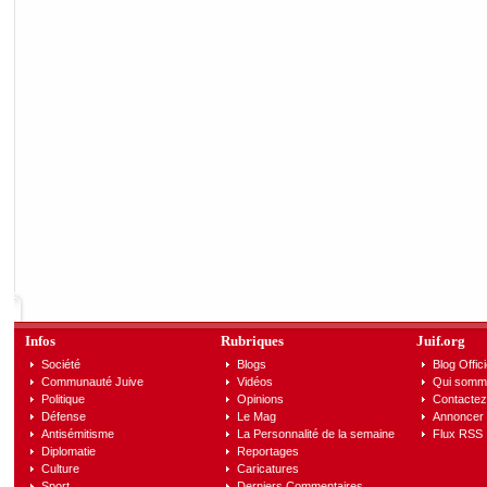
Infos
Rubriques
Juif.org
Société
Blogs
Blog Offici
Communauté Juive
Vidéos
Qui somm
Politique
Opinions
Contactez
Défense
Le Mag
Annoncer s
Antisémitisme
La Personnalité de la semaine
Flux RSS
Diplomatie
Reportages
Culture
Caricatures
Sport
Derniers Commentaires