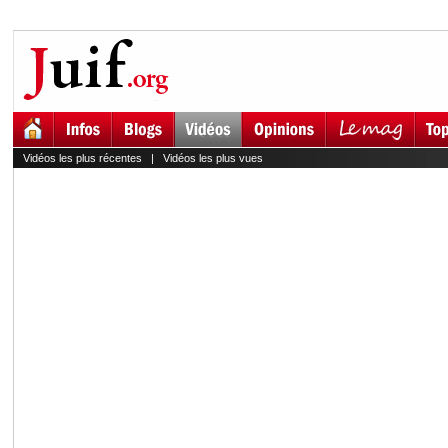
Vidéos les plus récentes
|
Vidéos les plus vues