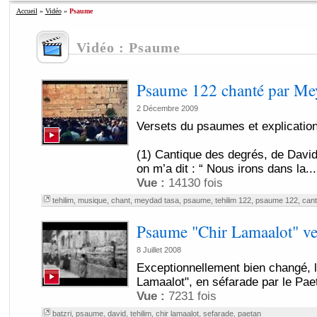
Accueil
»
Vidéo
»
Psaume
Vidéo : Psaume
Psaume 122 chanté par Me
2 Décembre 2009
Versets du psaumes et explication
(1) Cantique des degrés, de David
on m’a dit : “ Nous irons dans la...
Vue :
14130 fois
tehilim
,
musique
,
chant
,
meydad tasa
,
psaume
,
tehilim 122
,
psaume 122
,
cant
Psaume "Chir Lamaalot" ve
8 Juillet 2008
Exceptionnellement bien changé, 
Lamaalot", en séfarade par le Paet
Vue :
7231 fois
batzri
,
psaume
,
david
,
tehilim
,
chir lamaalot
,
sefarade
,
paetan