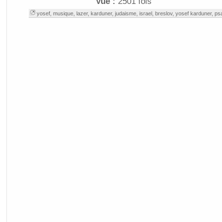
Vue :
2501 fois
yosef
,
musique
,
lazer
,
karduner
,
judaisme
,
israel
,
breslov
,
yosef karduner
,
ps