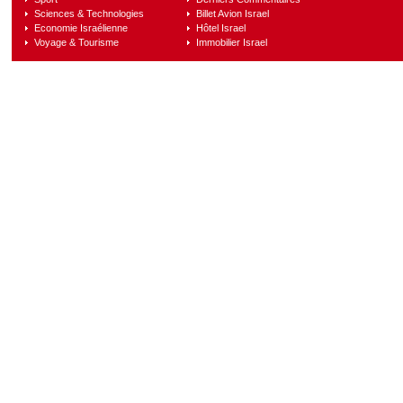
Sciences & Technologies
Billet Avion Israel
Economie Israélienne
Hôtel Israel
Voyage & Tourisme
Immobilier Israel