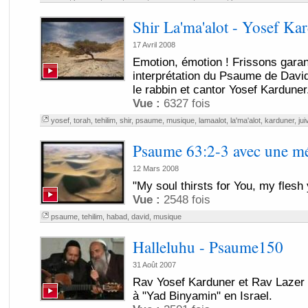
Shir La'ma'alot - Yosef Ka
17 Avril 2008
Emotion, émotion ! Frissons garan
interprétation du Psaume de David
le rabbin et cantor Yosef Karduner.
Vue :
6327 fois
yosef
,
torah
,
tehilim
,
shir
,
psaume
,
musique
,
lamaalot
,
la'ma'alot
,
karduner
,
jui
Psaume 63:2-3 avec une m
12 Mars 2008
"My soul thirsts for You, my flesh 
Vue :
2548 fois
psaume
,
tehilim
,
habad
,
david
,
musique
Halleluhu - Psaume150
31 Août 2007
Rav Yosef Karduner et Rav Lazer
à "Yad Binyamin" en Israel.