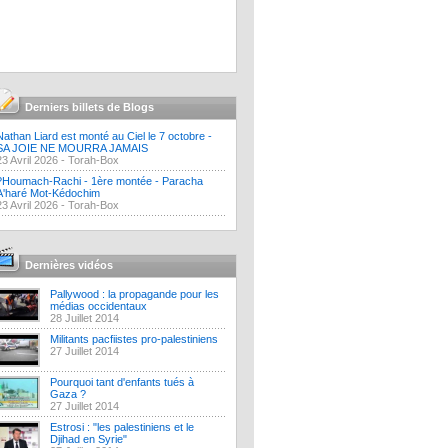
Derniers billets de Blogs
Nathan Liard est monté au Ciel le 7 octobre -
SA JOIE NE MOURRA JAMAIS
23 Avril 2026 -
Torah-Box
?Houmach-Rachi - 1ère montée - Paracha
A'haré Mot-Kédochim
23 Avril 2026 -
Torah-Box
Dernières vidéos
Pallywood : la propagande pour les
médias occidentaux
28 Juillet 2014
Militants pacfiistes pro-palestiniens
27 Juillet 2014
Pourquoi tant d'enfants tués à
Gaza ?
27 Juillet 2014
Estrosi : "les palestiniens et le
Djihad en Syrie"