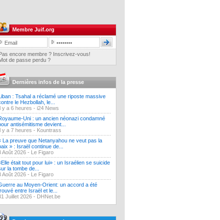
Membre Juif.org
Pas encore membre ? Inscrivez-vous!
Mot de passe perdu ?
Dernières infos de la presse
Liban : Tsahal a réclamé une riposte massive
contre le Hezbollah, le...
Il y a 6 heures -
i24 News
Royaume-Uni : un ancien néonazi condamné
pour antisémitisme devient...
Il y a 7 heures -
Kountrass
« La preuve que Netanyahou ne veut pas la
paix » : Israël continue de...
3 Août 2026 -
Le Figaro
«Elle était tout pour lui» : un Israélien se suicide
sur la tombe de...
3 Août 2026 -
Le Figaro
Guerre au Moyen-Orient: un accord a été
trouvé entre Israël et le...
31 Juillet 2026 -
DHNet.be