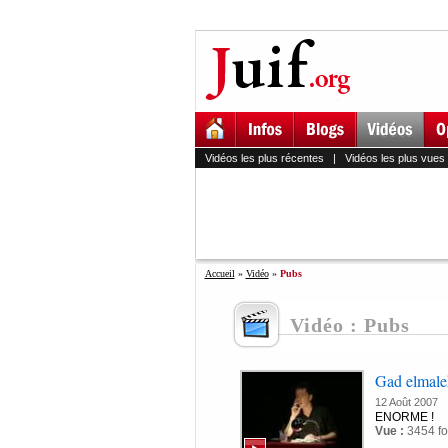
Vidéos les plus récentes
|
Vidéos les plus vues
Accueil
»
Vidéo
»
Pubs
Vidéo : Pubs
Gad elmale
12 Août 2007
ENORME !
Vue :
3454 fo