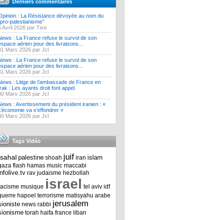
Derniers commentaires
Opinion : La Résistance dévoyée au nom du
‘’pro-palestianisme’’
5 Avril 2026 par Tixe
News : La France refuse le survol de son
espace aérien pour des livraisons...
31 Mars 2026 par Jcl
News : La France refuse le survol de son
espace aérien pour des livraisons...
31 Mars 2026 par Jcl
News : Litige de l’ambassade de France en
Irak : Les ayants droit font appel
30 Mars 2026 par Jcl
News : Avertissement du président iranien : «
L’économie va s’effondrer »
30 Mars 2026 par Jcl
Tags Vidéo
juif
tsahal
palestine
islam
shoah
iran
gaza
flash
hamas
music
maccabi
infolive.tv
rav
judaisme
hezbollah
israel
racisme
musique
tel aviv
idf
guerre
hapoel
terrorisme
matisyahu
arabe
jerusalem
sioniste
news
rabbi
sionisme
torah
haifa
france
liban