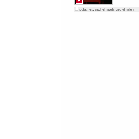
pubs
,
les
,
gad
,
elmaleh
,
gad elmaleh