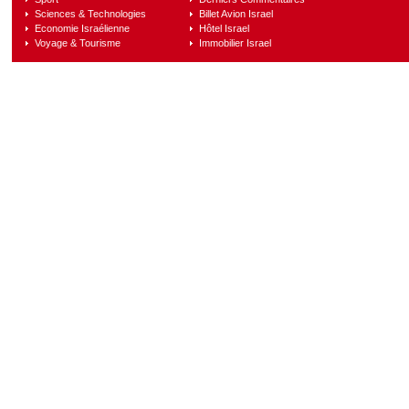
Sciences & Technologies
Billet Avion Israel
Economie Israélienne
Hôtel Israel
Voyage & Tourisme
Immobilier Israel