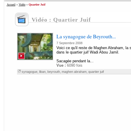
Accueil
»
Vidéo
»
Quartier Juif
Vidéo : Quartier Juif
La synagogue de Beyrouth...
7 Septembre 2008
Voici ce qu'il reste de Maghen Abraham, la
dans le quartier juif Wadi Abou Jamil.
Sacagée pendant la...
Vue :
6090 fois
synagogue
,
liban
,
beyrouth
,
maghen abraham
,
quartier juif