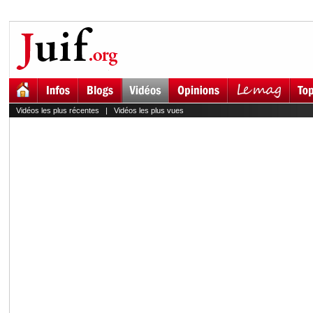
Vidéos les plus récentes
|
Vidéos les plus vues