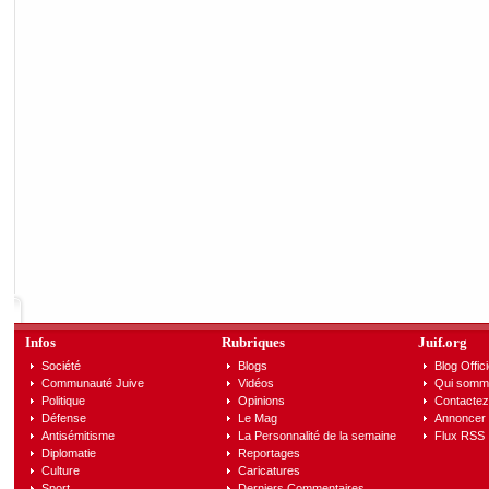
Infos
Rubriques
Juif.org
Société
Blogs
Blog Offici
Communauté Juive
Vidéos
Qui somm
Politique
Opinions
Contactez
Défense
Le Mag
Annoncer s
Antisémitisme
La Personnalité de la semaine
Flux RSS
Diplomatie
Reportages
Culture
Caricatures
Sport
Derniers Commentaires