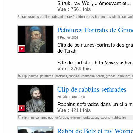
Sitruk, rav Weil,... émouvant et...
Vue :
7561 fois
rav israel
,
sarcelles
,
rabbanim
,
rav frankforter
,
rav hamou
,
rav sitruk
,
rav weil
Peintures-Portraits de Gr
5 Février 2009
Clip de peintures-portraits des g
de Torah.
Site de l'artiste : http://www.ashvi
Vue :
2769 fois
clip
,
photos
,
peintures
,
portraits
,
rabbins
,
rabbanim
,
torah
,
grands
,
ashvilart
,
s
Clip de rabbins sefarades
25 Décembre 2008
Rabbins sefarades dans un clip m
Vue :
4214 fois
clip
,
musical
,
musique
,
sefarade
,
religieux
,
sefarades
,
rabbins
,
rabbanim
Rabbi de Belz et rav Wozne