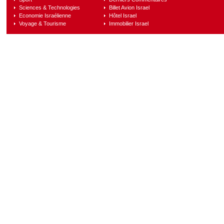
Sciences & Technologies
Billet Avion Israel
Economie Israélienne
Hôtel Israel
Voyage & Tourisme
Immobilier Israel