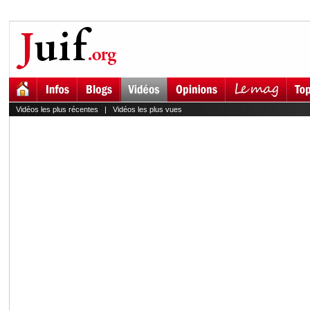
Vidéos les plus récentes
|
Vidéos les plus vues