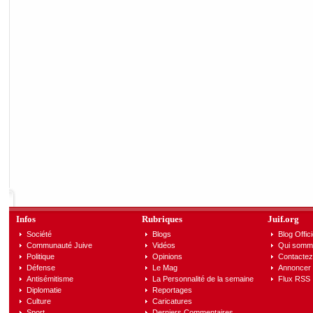
Infos
Rubriques
Juif.org
Société
Blogs
Blog Offici
Communauté Juive
Vidéos
Qui somm
Politique
Opinions
Contactez
Défense
Le Mag
Annoncer s
Antisémitisme
La Personnalité de la semaine
Flux RSS
Diplomatie
Reportages
Culture
Caricatures
Sport
Derniers Commentaires