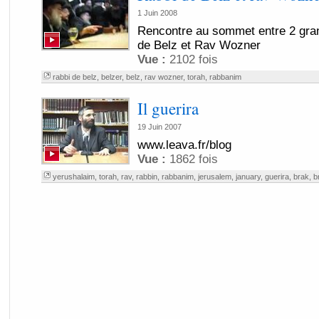
1 Juin 2008
Rencontre au sommet entre 2 grand
de Belz et Rav Wozner
Vue :
2102 fois
rabbi de belz
,
belzer
,
belz
,
rav wozner
,
torah
,
rabbanim
Il guerira
19 Juin 2007
www.leava.fr/blog
Vue :
1862 fois
yerushalaim
,
torah
,
rav
,
rabbin
,
rabbanim
,
jerusalem
,
january
,
guerira
,
brak
,
b