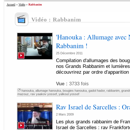
Accueil
»
Vidéo
»
Rabbanim
Vidéo : Rabbanim
'Hanouka : Allumage avec
Rabbanim !
25 Décembre 2011
Compilation d'allumages des boug
nos Grands Rabbanim et lumières 
découvrirez par ordre d'apparition 
Vue :
3733 fois
hanouka
,
allumage hanouka
,
bougies hanouka
,
gadol hador
,
rabbanim
,
grand
mazouz
,
rav yaakov yossef
,
yalkout yossef
Rav Israel de Sarcelles : O
2 Mars 2009
Les plus grands rabbanim de Franc
Israel de Sarcelles : rav Frankfor