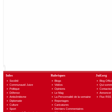
Infos
Rubriques
Juif.org
Société
Blogs
Blog Offici
Communauté Juive
Vidéos
Qui somm
Politique
Opinions
Contactez
Défense
Le Mag
Annoncer s
Antisémitisme
La Personnalité de la semaine
Flux RSS
Diplomatie
Reportages
Culture
Caricatures
Sport
Derniers Commentaires