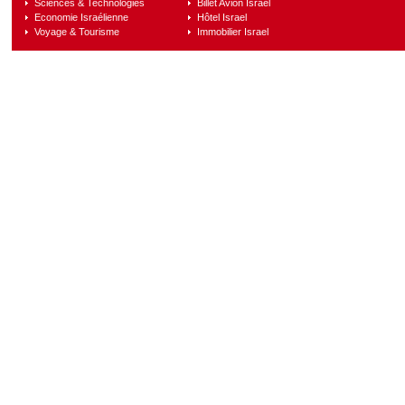
Sciences & Technologies
Billet Avion Israel
Economie Israélienne
Hôtel Israel
Voyage & Tourisme
Immobilier Israel