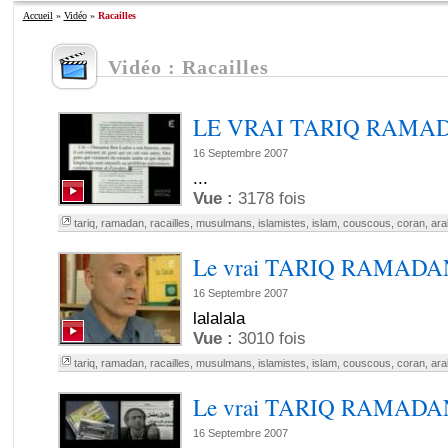
Accueil
»
Vidéo
»
Racailles
Vidéo : Racailles
LE VRAI TARIQ RAMADA
16 Septembre 2007
...
Vue :
3178 fois
tariq
,
ramadan
,
racailles
,
musulmans
,
islamistes
,
islam
,
couscous
,
coran
,
ara
Le vrai TARIQ RAMADAN 
16 Septembre 2007
lalalala
Vue :
3010 fois
tariq
,
ramadan
,
racailles
,
musulmans
,
islamistes
,
islam
,
couscous
,
coran
,
ara
Le vrai TARIQ RAMADAN 
16 Septembre 2007