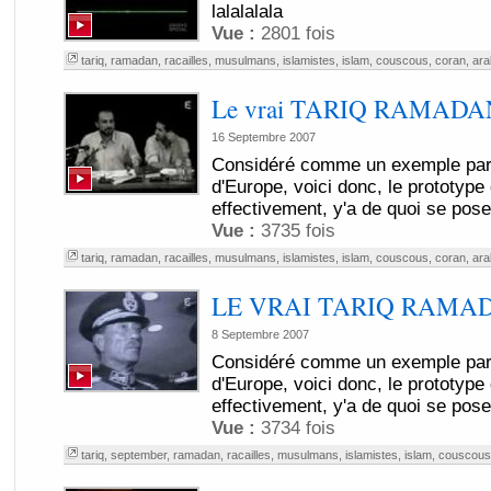
lalalalala
Vue :
2801 fois
tariq
,
ramadan
,
racailles
,
musulmans
,
islamistes
,
islam
,
couscous
,
coran
,
ara
Le vrai TARIQ RAMADAN 
16 Septembre 2007
Considéré comme un exemple par
d'Europe, voici donc, le prototyp
effectivement, y'a de quoi se pose
Vue :
3735 fois
tariq
,
ramadan
,
racailles
,
musulmans
,
islamistes
,
islam
,
couscous
,
coran
,
ara
LE VRAI TARIQ RAMADAN
8 Septembre 2007
Considéré comme un exemple par
d'Europe, voici donc, le prototyp
effectivement, y'a de quoi se poser
Vue :
3734 fois
tariq
,
september
,
ramadan
,
racailles
,
musulmans
,
islamistes
,
islam
,
couscous