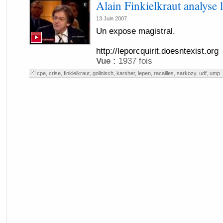
Alain Finkielkraut analyse 
13 Juin 2007
Un expose magistral.
http://leporcquirit.doesntexist.org
Vue :
1937 fois
cpe
,
crise
,
finkielkraut
,
gollnisch
,
karsher
,
lepen
,
racailles
,
sarkozy
,
udf
,
ump