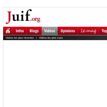
Vidéos les plus récentes
|
Vidéos les plus vues