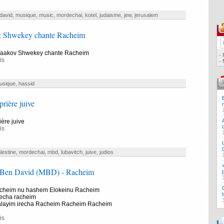
david
,
musique
,
music
,
mordechai
,
kotel
,
judaisme
,
jew
,
jerusalem
: Shwekey chante Racheim
Yaakov Shwekey chante Racheim
·
is
·
usique
,
hassid
prière juive
ière juive
is
lestine
,
mordechai
,
mbd
,
lubavitch
,
juive
,
judios
 Ben David (MBD) - Racheim
cheim nu hashem Elokeinu Racheim
mecha racheim
alayim irecha Racheim Racheim Racheim
is