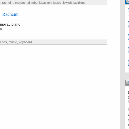
m
,
racheim
,
mordechai
,
mbd
,
lubavitch
,
judios
,
jewish
,
jasidicos
- Racheim
moi au piano.
is
nchas
,
music
,
keyboard