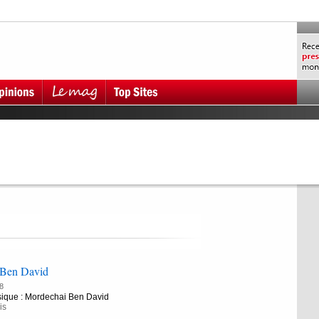
 Ben David
8
ique : Mordechai Ben David
is