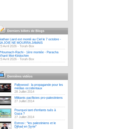
Derniers billets de Blogs
Nathan Liard est monté au Ciel le 7 octobre -
SA JOIE NE MOURRA JAMAIS
23 Avril 2026 -
Torah-Box
?Houmach-Rachi - 1ère montée - Paracha
A'haré Mot-Kédochim
23 Avril 2026 -
Torah-Box
Dernières vidéos
Pallywood : la propagande pour les
médias occidentaux
28 Juillet 2014
Militants pacfiistes pro-palestiniens
27 Juillet 2014
Pourquoi tant d'enfants tués à
Gaza ?
27 Juillet 2014
Estrosi : "les palestiniens et le
Djihad en Syrie"