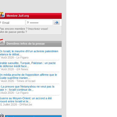
Membre Juif.org
Pas encore membre ? Inscrivez-vous!
Mot de passe perdu ?
Dernières infos de la presse
En Israël, le meurtre d\\\'un activiste palestinien
relance le débat...
7 Août 2026 -
Le Figaro
Arabie saoudite, Turquie, Pakistan : un pacte
de défense inédit face...
7 Août 2026 -
i24 News
Un média proche de l’opposition affirme que le
Guide suprême iranien...
7 Août 2026 -
Times of Israel
« La preuve que Netanyahou ne veut pas la
paix » : Israël continue de...
3 Août 2026 -
Le Figaro
Guerre au Moyen-Orient: un accord a été
trouvé entre Israël et le...
31 Juillet 2026 -
DHNet.be