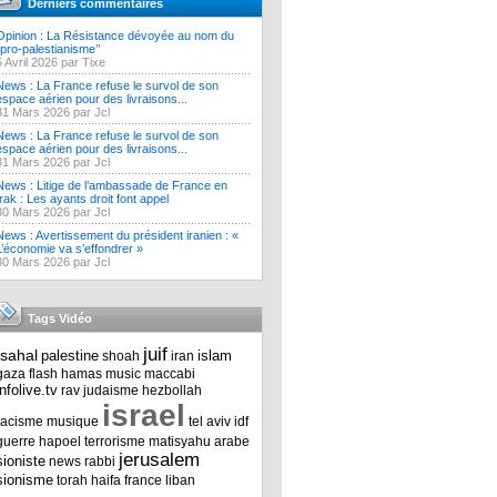
Derniers commentaires
Opinion : La Résistance dévoyée au nom du
‘’pro-palestianisme’’
5 Avril 2026 par Tixe
News : La France refuse le survol de son
espace aérien pour des livraisons...
31 Mars 2026 par Jcl
News : La France refuse le survol de son
espace aérien pour des livraisons...
31 Mars 2026 par Jcl
News : Litige de l’ambassade de France en
Irak : Les ayants droit font appel
30 Mars 2026 par Jcl
News : Avertissement du président iranien : «
L’économie va s’effondrer »
30 Mars 2026 par Jcl
Tags Vidéo
juif
tsahal
palestine
islam
shoah
iran
gaza
flash
hamas
music
maccabi
infolive.tv
rav
judaisme
hezbollah
israel
racisme
musique
tel aviv
idf
guerre
hapoel
terrorisme
matisyahu
arabe
jerusalem
sioniste
news
rabbi
sionisme
torah
haifa
france
liban