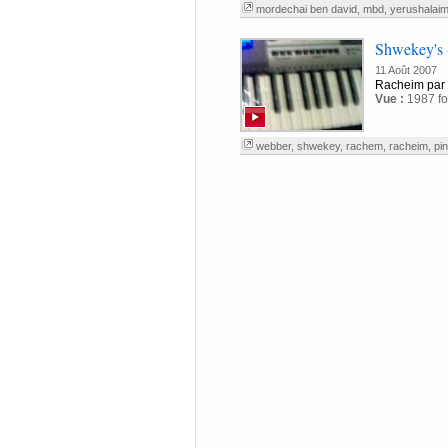
mordechai ben david
,
mbd
,
yerushalai
Shwekey's 
11 Août 2007
Racheim par 
Vue :
1987 fo
webber
,
shwekey
,
rachem
,
racheim
,
pi