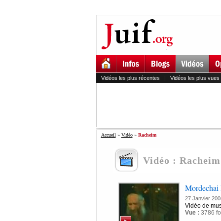
Vidéos les plus récentes
|
Vidéos les plus vues
Accueil
»
Vidéo
»
Racheim
Vidéo : Racheim
Mordechai
27 Janvier 200
Vidéo de mus
Vue :
3786 fo