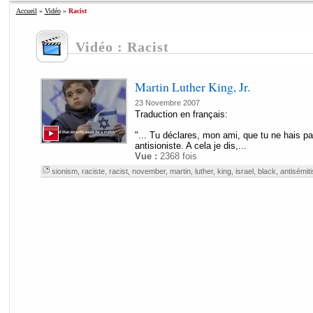
Accueil
»
Vidéo
»
Racist
Vidéo : Racist
Martin Luther King, Jr.
23 Novembre 2007
Traduction en français:
"... Tu déclares, mon ami, que tu ne hais pa
antisioniste. A cela je dis,...
Vue :
2368 fois
sionism
,
raciste
,
racist
,
november
,
martin
,
luther
,
king
,
israel
,
black
,
antisémit