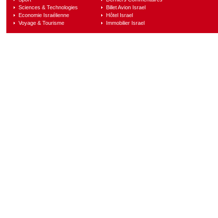
Sciences & Technologies
Billet Avion Israel
Economie Israélienne
Hôtel Israel
Voyage & Tourisme
Immobilier Israel