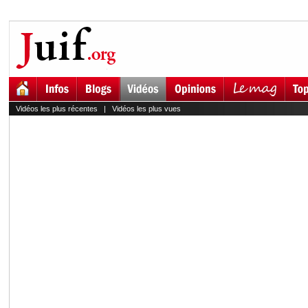
Vidéos les plus récentes
|
Vidéos les plus vues