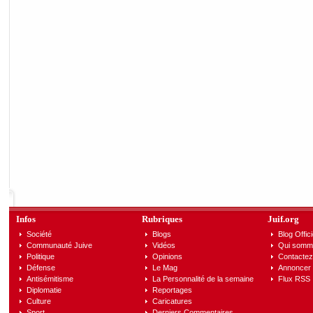
Infos
Rubriques
Juif.org
Société
Blogs
Blog Offici
Communauté Juive
Vidéos
Qui somm
Politique
Opinions
Contactez
Défense
Le Mag
Annoncer s
Antisémitisme
La Personnalité de la semaine
Flux RSS
Diplomatie
Reportages
Culture
Caricatures
Sport
Derniers Commentaires