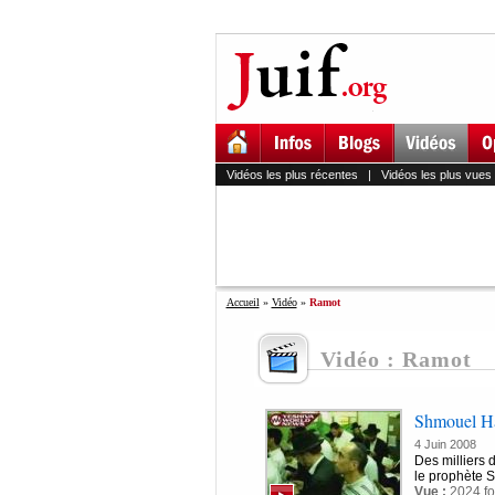
Vidéos les plus récentes
|
Vidéos les plus vues
Accueil
»
Vidéo
»
Ramot
Vidéo : Ramot
Shmouel HaN
4 Juin 2008
Des milliers 
le prophète S
Vue :
2024 fo