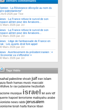
Derniers commentaires
Opinion : La Résistance dévoyée au nom du
‘’pro-palestianisme’’
5 Avril 2026 par Tixe
News : La France refuse le survol de son
espace aérien pour des livraisons...
31 Mars 2026 par Jcl
News : La France refuse le survol de son
espace aérien pour des livraisons...
31 Mars 2026 par Jcl
News : Litige de l’ambassade de France en
Irak : Les ayants droit font appel
30 Mars 2026 par Jcl
News : Avertissement du président iranien : «
L’économie va s’effondrer »
30 Mars 2026 par Jcl
Tags Vidéo
juif
tsahal
palestine
islam
shoah
iran
gaza
flash
hamas
music
maccabi
infolive.tv
rav
judaisme
hezbollah
israel
racisme
musique
tel aviv
idf
guerre
hapoel
terrorisme
matisyahu
arabe
jerusalem
sioniste
news
rabbi
sionisme
torah
haifa
france
liban