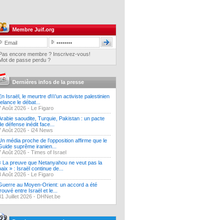
Membre Juif.org
Pas encore membre ? Inscrivez-vous!
Mot de passe perdu ?
Dernières infos de la presse
En Israël, le meurtre d\\\'un activiste palestinien
relance le débat...
7 Août 2026 -
Le Figaro
Arabie saoudite, Turquie, Pakistan : un pacte
de défense inédit face...
7 Août 2026 -
i24 News
Un média proche de l’opposition affirme que le
Guide suprême iranien...
7 Août 2026 -
Times of Israel
« La preuve que Netanyahou ne veut pas la
paix » : Israël continue de...
3 Août 2026 -
Le Figaro
Guerre au Moyen-Orient: un accord a été
trouvé entre Israël et le...
31 Juillet 2026 -
DHNet.be