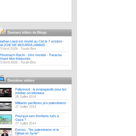
Derniers billets de Blogs
Nathan Liard est monté au Ciel le 7 octobre -
SA JOIE NE MOURRA JAMAIS
23 Avril 2026 -
Torah-Box
?Houmach-Rachi - 1ère montée - Paracha
A'haré Mot-Kédochim
23 Avril 2026 -
Torah-Box
Dernières vidéos
Pallywood : la propagande pour les
médias occidentaux
28 Juillet 2014
Militants pacfiistes pro-palestiniens
27 Juillet 2014
Pourquoi tant d'enfants tués à
Gaza ?
27 Juillet 2014
Estrosi : "les palestiniens et le
Djihad en Syrie"