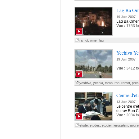
Lag Ba Om
19 Juin 2007
Lag Ba Omer
Vue :
1753 fo
ramot
,
omer
,
lag
Yechiva Ye
19 Juin 2007
Vue :
3412 fo
yeshiva
,
yechia
,
torah
,
ron
,
ramot
,
pres
Centre d'ét
13 Juin 2007
Le centre d'é
du rav Ron C
Vue :
2084 fo
etude
,
etudes
,
etudier
,
jerusalem
,
midra