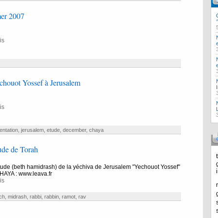
er 2007
is
chouot Yossef à Jerusalem
is
entation
,
jerusalem
,
etude
,
december
,
chaya
ude de Torah
tude (beth hamidrash) de la yéchiva de Jerusalem "Yechouot Yossef"
HAYA : www.leava.fr
is
ch
,
midrash
,
rabbi
,
rabbin
,
ramot
,
rav