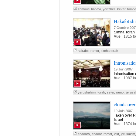
shmouel hanavi
,
yortzheit
,
kever
,
tomb
Hakafot shn
7 Octobre 200
Simha Torah 
Vue :
1815 fo
hakafot
,
ramot
,
simha torah
Intronisati
19 Juin 2007
Intronisation
Vue :
1987 fo
yerushalaim
,
torah
,
sefer
,
ramot
,
jerusa
clouds over
19 Juin 2007
Taken over R
Israel
Vue :
1374 fo
shacars
,
shacar
,
ramot
,
lost
,
jerusalem