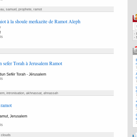
eau
,
samuel
,
prophete
,
ramot
iot à la shoule merkazite de Ramot Aleph
7
!
·
is
·
on sefer Torah à Jerusalem Ramot
 dun Sefèr Torah - Jérusalem
is
lem
,
intronisation
,
akhnassat
,
ahnassah
 ramot
amut, Jerusalem
is
,
clouds