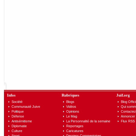
Infos
Rubriques
Juif.org
Société
Blogs
Blog Offici
Communauté Juive
Vidéos
Qui somm
Politique
Opinions
Contactez
Défense
Le Mag
Annoncer s
Antisémitisme
La Personnalité de la semaine
Flux RSS
Diplomatie
Reportages
Culture
Caricatures
Sport
Derniers Commentaires