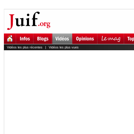
Vidéos les plus récentes
|
Vidéos les plus vues