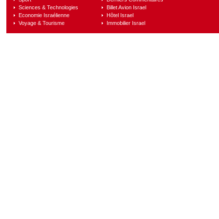
Sciences & Technologies
Billet Avion Israel
Economie Israélienne
Hôtel Israel
Voyage & Tourisme
Immobilier Israel