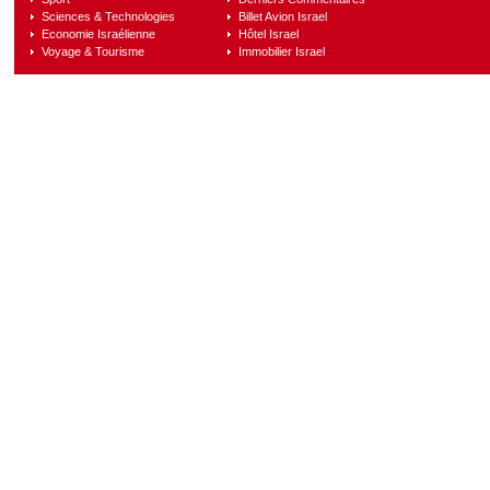
Sciences & Technologies
Billet Avion Israel
Economie Israélienne
Hôtel Israel
Voyage & Tourisme
Immobilier Israel