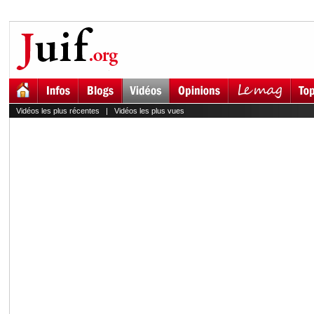
Vidéos les plus récentes
|
Vidéos les plus vues