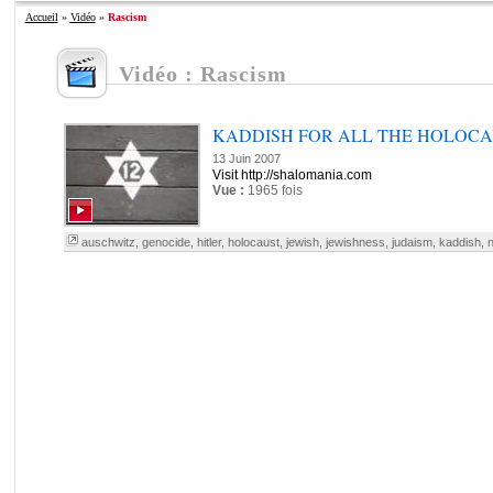
Accueil
»
Vidéo
»
Rascism
Vidéo : Rascism
KADDISH FOR ALL THE HOLOCA
13 Juin 2007
Visit http://shalomania.com
Vue :
1965 fois
auschwitz
,
genocide
,
hitler
,
holocaust
,
jewish
,
jewishness
,
judaism
,
kaddish
,