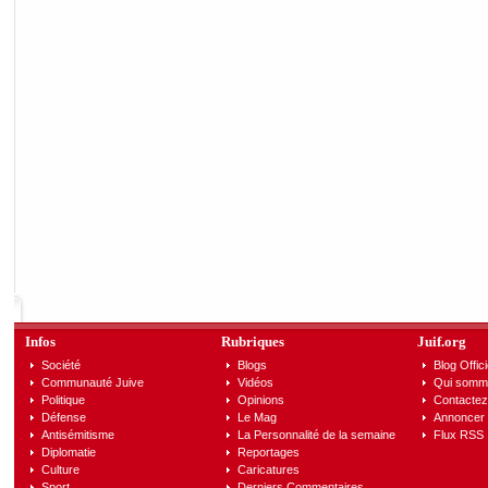
Infos
Rubriques
Juif.org
Société
Blogs
Blog Offici
Communauté Juive
Vidéos
Qui somm
Politique
Opinions
Contactez
Défense
Le Mag
Annoncer s
Antisémitisme
La Personnalité de la semaine
Flux RSS
Diplomatie
Reportages
Culture
Caricatures
Sport
Derniers Commentaires