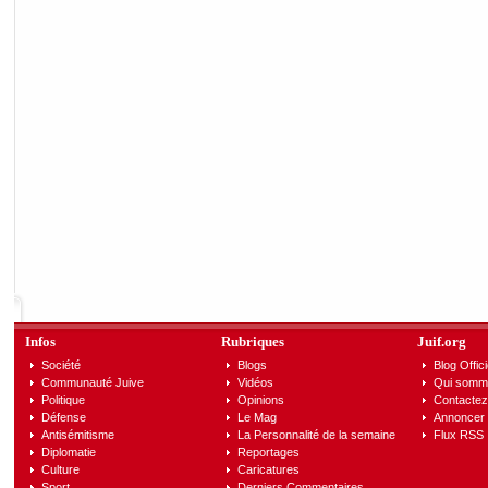
Infos
Rubriques
Juif.org
Société
Blogs
Blog Offici
Communauté Juive
Vidéos
Qui somm
Politique
Opinions
Contactez
Défense
Le Mag
Annoncer s
Antisémitisme
La Personnalité de la semaine
Flux RSS
Diplomatie
Reportages
Culture
Caricatures
Sport
Derniers Commentaires