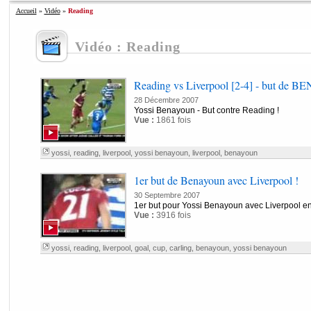
Accueil
»
Vidéo
»
Reading
Vidéo : Reading
Reading vs Liverpool [2-4] - but de
28 Décembre 2007
Yossi Benayoun - But contre Reading !
Vue :
1861 fois
yossi
,
reading
,
liverpool
,
yossi benayoun
,
liverpool
,
benayoun
1er but de Benayoun avec Liverpool !
30 Septembre 2007
1er but pour Yossi Benayoun avec Liverpool en
Vue :
3916 fois
yossi
,
reading
,
liverpool
,
goal
,
cup
,
carling
,
benayoun
,
yossi benayoun