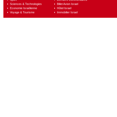
Sciences & Technologies
Billet Avion Israel
Economie Israélienne
Hôtel Israel
Voyage & Tourisme
Immobilier Israel