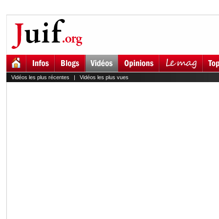
Vidéos les plus récentes
|
Vidéos les plus vues