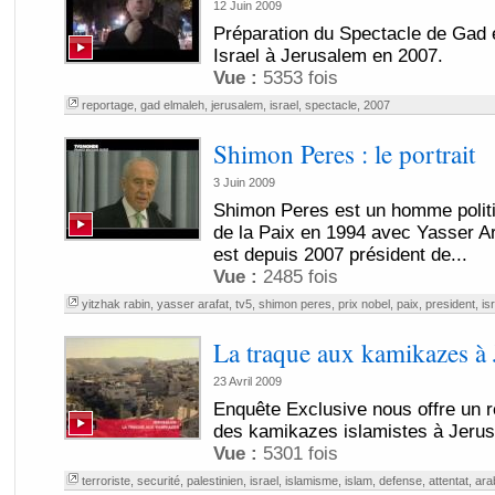
12 Juin 2009
Préparation du Spectacle de Gad 
Israel à Jerusalem en 2007.
Vue :
5353 fois
reportage
,
gad elmaleh
,
jerusalem
,
israel
,
spectacle
,
2007
Shimon Peres : le portrait
3 Juin 2009
Shimon Peres est un homme politiq
de la Paix en 1994 avec Yasser Ara
est depuis 2007 président de...
Vue :
2485 fois
yitzhak rabin
,
yasser arafat
,
tv5
,
shimon peres
,
prix nobel
,
paix
,
president
,
is
La traque aux kamikazes à 
23 Avril 2009
Enquête Exclusive nous offre un r
des kamikazes islamistes à Jeru
Vue :
5301 fois
terroriste
,
securité
,
palestinien
,
israel
,
islamisme
,
islam
,
defense
,
attentat
,
ara