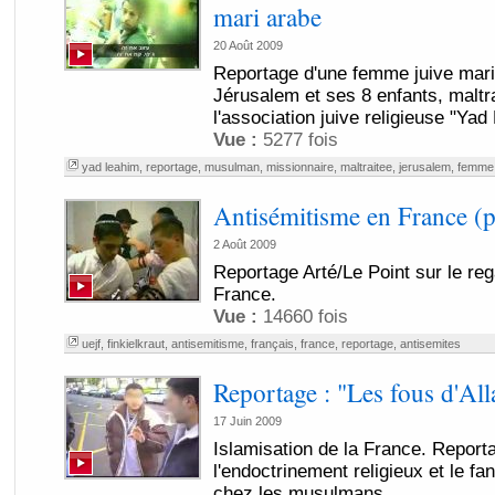
mari arabe
20 Août 2009
Reportage d'une femme juive mari
Jérusalem et ses 8 enfants, maltr
l'association juive religieuse "Yad
Vue :
5277 fois
yad leahim
,
reportage
,
musulman
,
missionnaire
,
maltraitee
,
jerusalem
,
femme
Antisémitisme en France (p
2 Août 2009
Reportage Arté/Le Point sur le reg
France.
Vue :
14660 fois
uejf
,
finkielkraut
,
antisemitisme
,
français
,
france
,
reportage
,
antisemites
Reportage : "Les fous d'Al
17 Juin 2009
Islamisation de la France. Report
l'endoctrinement religieux et le f
chez les musulmans.