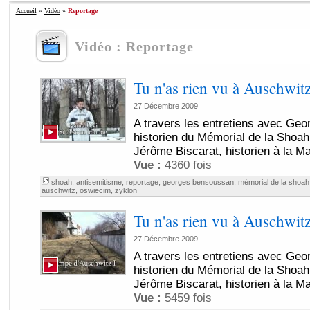
Accueil
»
Vidéo
»
Reportage
Vidéo : Reportage
Tu n'as rien vu à Auschwitz
27 Décembre 2009
A travers les entretiens avec Ge
historien du Mémorial de la Shoah 
Jérôme Biscarat, historien à la Ma
Vue :
4360 fois
shoah
,
antisemitisme
,
reportage
,
georges bensoussan
,
mémorial de la shoah
auschwitz
,
oswiecim
,
zyklon
Tu n'as rien vu à Auschwitz
27 Décembre 2009
A travers les entretiens avec Ge
historien du Mémorial de la Shoah 
Jérôme Biscarat, historien à la Ma
Vue :
5459 fois