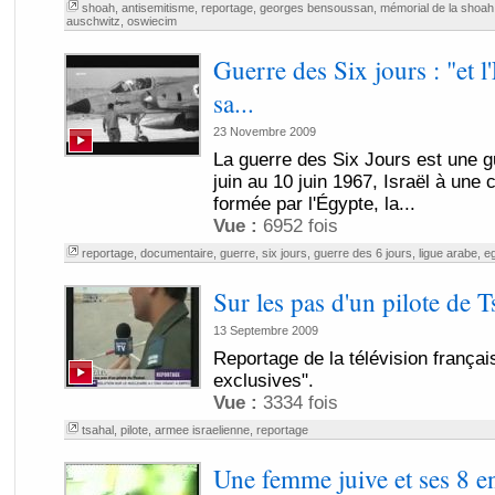
shoah
,
antisemitisme
,
reportage
,
georges bensoussan
,
mémorial de la shoah
auschwitz
,
oswiecim
Guerre des Six jours : "et l'
sa...
23 Novembre 2009
La guerre des Six Jours est une g
juin au 10 juin 1967, Israël à une c
formée par l'Égypte, la...
Vue :
6952 fois
reportage
,
documentaire
,
guerre
,
six jours
,
guerre des 6 jours
,
ligue arabe
,
e
Sur les pas d'un pilote de T
13 Septembre 2009
Reportage de la télévision frança
exclusives".
Vue :
3334 fois
tsahal
,
pilote
,
armee israelienne
,
reportage
Une femme juive et ses 8 e