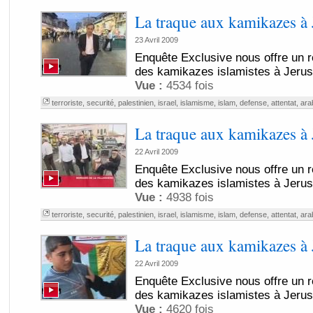
La traque aux kamikazes à 
23 Avril 2009
Enquête Exclusive nous offre un r
des kamikazes islamistes à Jeru
Vue :
4534 fois
terroriste
,
securité
,
palestinien
,
israel
,
islamisme
,
islam
,
defense
,
attentat
,
ara
La traque aux kamikazes à 
22 Avril 2009
Enquête Exclusive nous offre un r
des kamikazes islamistes à Jeru
Vue :
4938 fois
terroriste
,
securité
,
palestinien
,
israel
,
islamisme
,
islam
,
defense
,
attentat
,
ara
La traque aux kamikazes à 
22 Avril 2009
Enquête Exclusive nous offre un r
des kamikazes islamistes à Jeru
Vue :
4620 fois