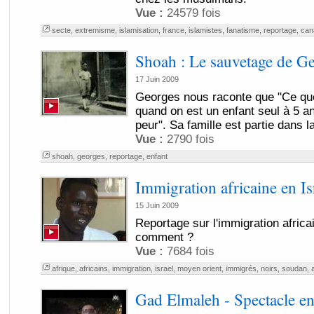
Vue :
24579 fois
secte
,
extremisme
,
islamisation
,
france
,
islamistes
,
fanatisme
,
reportage
,
can
Shoah : Le sauvetage de G
17 Juin 2009
Georges nous raconte que "Ce que 
quand on est un enfant seul à 5 an
peur". Sa famille est partie dans la
Vue :
2790 fois
shoah
,
georges
,
reportage
,
enfant
Immigration africaine en Is
15 Juin 2009
Reportage sur l'immigration africai
comment ?
Vue :
7684 fois
afrique
,
africains
,
immigration
,
israel
,
moyen orient
,
immigrés
,
noirs
,
soudan
,
Gad Elmaleh - Spectacle en