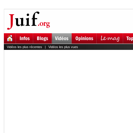
Vidéos les plus récentes
|
Vidéos les plus vues