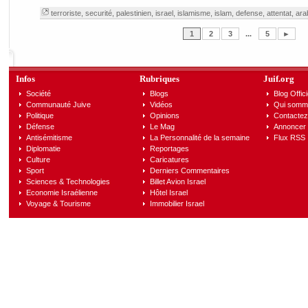
terroriste
,
securité
,
palestinien
,
israel
,
islamisme
,
islam
,
defense
,
attentat
,
ara
1
2
3
...
5
►
Infos
Rubriques
Juif.org
Société
Blogs
Blog Offici
Communauté Juive
Vidéos
Qui somm
Politique
Opinions
Contactez
Défense
Le Mag
Annoncer s
Antisémitisme
La Personnalité de la semaine
Flux RSS
Diplomatie
Reportages
Culture
Caricatures
Sport
Derniers Commentaires
Sciences & Technologies
Billet Avion Israel
Economie Israélienne
Hôtel Israel
Voyage & Tourisme
Immobilier Israel