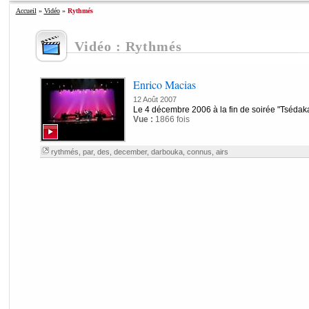
Accueil
»
Vidéo
»
Rythmés
Vidéo : Rythmés
Enrico Macias
12 Août 2007
Le 4 décembre 2006 à la fin de soirée "Tsédak
Vue :
1866 fois
rythmés
,
par
,
des
,
december
,
darbouka
,
connus
,
airs