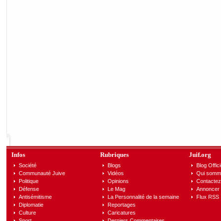
Infos
Rubriques
Juif.org
Société
Blogs
Blog Offici
Communauté Juive
Vidéos
Qui somm
Politique
Opinions
Contactez
Défense
Le Mag
Annoncer s
Antisémitisme
La Personnalité de la semaine
Flux RSS
Diplomatie
Reportages
Culture
Caricatures
Sport
Derniers Commentaires