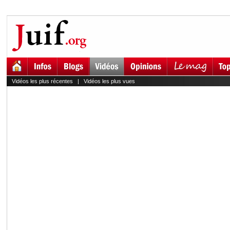
Vidéos les plus récentes
|
Vidéos les plus vues