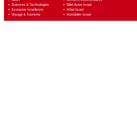
Sciences & Technologies
Billet Avion Israel
Economie Israélienne
Hôtel Israel
Voyage & Tourisme
Immobilier Israel