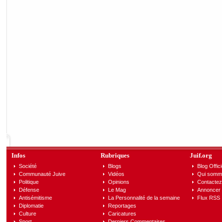
Infos
Rubriques
Juif.org
Société
Blogs
Blog Offici
Communauté Juive
Vidéos
Qui somm
Politique
Opinions
Contactez
Défense
Le Mag
Annoncer s
Antisémitisme
La Personnalité de la semaine
Flux RSS
Diplomatie
Reportages
Culture
Caricatures
Sport
Derniers Commentaires