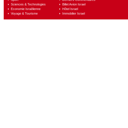
Sciences & Technologies
Billet Avion Israel
Economie Israélienne
Hôtel Israel
Voyage & Tourisme
Immobilier Israel