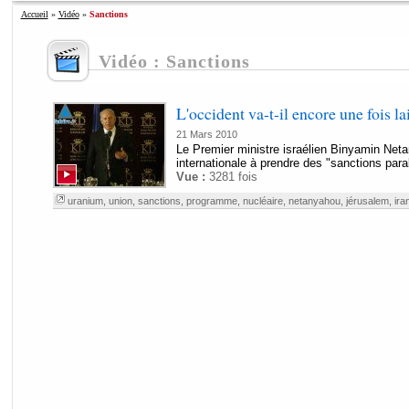
Accueil
»
Vidéo
»
Sanctions
Vidéo : Sanctions
L'occident va-t-il encore une fois l
21 Mars 2010
Le Premier ministre israélien Binyamin Ne
internationale à prendre des "sanctions paral
Vue :
3281 fois
uranium
,
union
,
sanctions
,
programme
,
nucléaire
,
netanyahou
,
jérusalem
,
ira