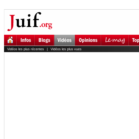
Vidéos les plus récentes
|
Vidéos les plus vues