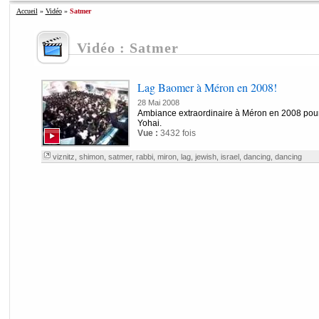
Accueil
»
Vidéo
»
Satmer
Vidéo : Satmer
Lag Baomer à Méron en 2008!
28 Mai 2008
Ambiance extraordinaire à Méron en 2008 pour
Yohai.
Vue :
3432 fois
viznitz
,
shimon
,
satmer
,
rabbi
,
miron
,
lag
,
jewish
,
israel
,
dancing
,
dancing