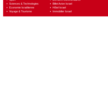
Sciences & Technologies
Billet Avion Israel
Economie Israélienne
Hôtel Israel
Voyage & Tourisme
Immobilier Israel