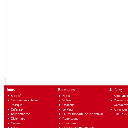
Infos
Rubriques
Juif.org
Société
Blogs
Blog Offici
Communauté Juive
Vidéos
Qui somm
Politique
Opinions
Contactez
Défense
Le Mag
Annoncer s
Antisémitisme
La Personnalité de la semaine
Flux RSS
Diplomatie
Reportages
Culture
Caricatures
Sport
Derniers Commentaires