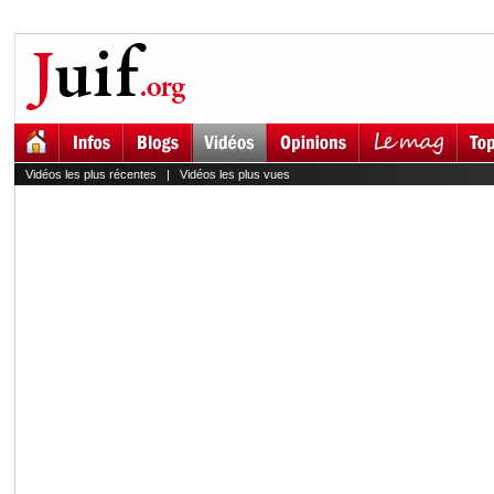
Vidéos les plus récentes
|
Vidéos les plus vues