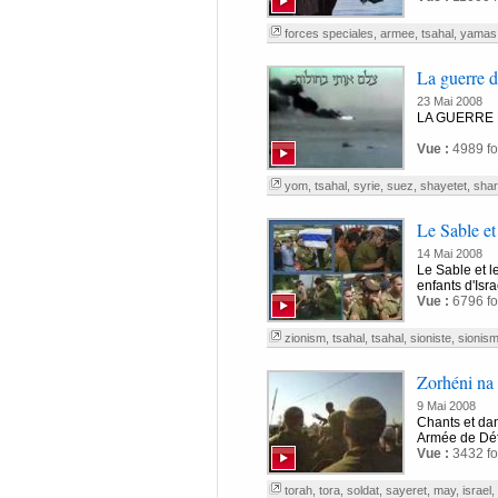
forces speciales
,
armee
,
tsahal
,
yamas
La guerre 
23 Mai 2008
Vue :
4989 fo
yom
,
tsahal
,
syrie
,
suez
,
shayetet
,
sha
Le Sable et
14 Mai 2008
Le Sable et le
enfants d'Isra
Vue :
6796 fo
zionism
,
tsahal
,
tsahal
,
sioniste
,
sionis
Zorhéni na
9 Mai 2008
Chants et da
Armée de Défe
Vue :
3432 fo
torah
,
tora
,
soldat
,
sayeret
,
may
,
israel
,