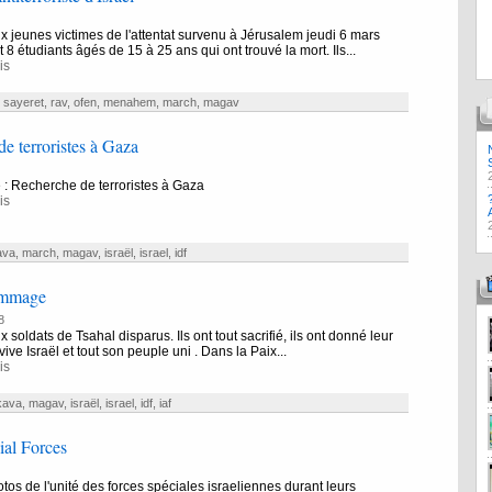
jeunes victimes de l'attentat survenu à Jérusalem jeudi 6 mars
8 étudiants âgés de 15 à 25 ans qui ont trouvé la mort. Ils...
is
,
sayeret
,
rav
,
ofen
,
menahem
,
march
,
magav
e terroristes à Gaza
e : Recherche de terroristes à Gaza
is
ava
,
march
,
magav
,
israël
,
israel
,
idf
ommage
8
oldats de Tsahal disparus. Ils ont tout sacrifié, ils ont donné leur
ive Israël et tout son peuple uni . Dans la Paix...
is
kava
,
magav
,
israël
,
israel
,
idf
,
iaf
ial Forces
os de l'unité des forces spéciales israeliennes durant leurs