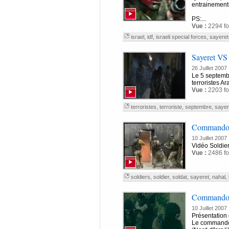
entrainements
PS:...
Vue :
2294 fo
israel
,
idf
,
israeli special forces
,
sayeret
Sayeret VS
26 Juillet 2007
Le 5 septemb
terroristes A
Vue :
2203 fo
terroristes
,
terroriste
,
septembre
,
sayer
Commando
10 Juillet 2007
Vidéo Soldie
Vue :
2486 fo
soldiers
,
soldier
,
soldat
,
sayeret
,
nahal
,
Commando 
10 Juillet 2007
Présentation 
Le commando d'