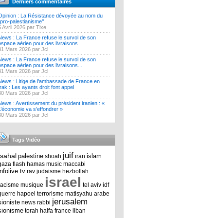
Derniers commentaires
Opinion : La Résistance dévoyée au nom du
‘’pro-palestianisme’’
5 Avril 2026 par Tixe
News : La France refuse le survol de son
espace aérien pour des livraisons...
31 Mars 2026 par Jcl
News : La France refuse le survol de son
espace aérien pour des livraisons...
31 Mars 2026 par Jcl
News : Litige de l’ambassade de France en
Irak : Les ayants droit font appel
30 Mars 2026 par Jcl
News : Avertissement du président iranien : «
L’économie va s’effondrer »
30 Mars 2026 par Jcl
Tags Vidéo
juif
tsahal
palestine
islam
shoah
iran
gaza
flash
hamas
music
maccabi
infolive.tv
rav
judaisme
hezbollah
israel
racisme
musique
tel aviv
idf
guerre
hapoel
terrorisme
matisyahu
arabe
jerusalem
sioniste
news
rabbi
sionisme
torah
haifa
france
liban