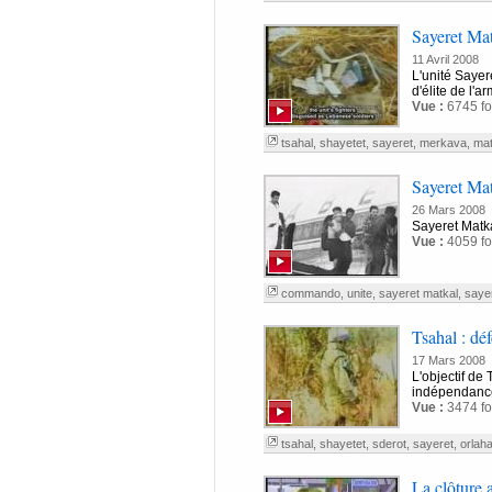
Sayeret Ma
11 Avril 2008
L'unité Sayer
d'élite de l'
Vue :
6745 fo
tsahal
,
shayetet
,
sayeret
,
merkava
,
mat
Sayeret Mat
26 Mars 2008
Sayeret Matk
Vue :
4059 fo
commando
,
unite
,
sayeret matkal
,
saye
Tsahal : déf
17 Mars 2008
L'objectif de 
indépendance 
Vue :
3474 fo
tsahal
,
shayetet
,
sderot
,
sayeret
,
orlaha
La clôture a