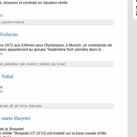
, missions et combats en situation réelle.
is
,
sayaret matcal
 Fedayins
re 1972 aux XXèmes jeux Olympiques, à Munich, un commando de
rabes appartenant au groupe 'Septembre Noir' pénétra dans le...
is
et
,
palestine
,
noir
,
munich
,
matkal
,
july
,
israel
 Nahal
rs
is
israel
,
idf
,
iaf
,
force
,
february
marin Shayetet
de la Shayetet.
élite "Shayetet 13" (S'13) est installé sur la base navale d'Atlit