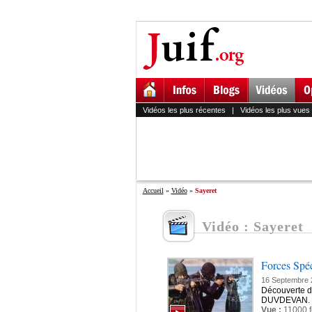
Vidéos les plus récentes
|
Vidéos les plus vues
Accueil
»
Vidéo
»
Sayeret
Vidéo : Sayeret
Forces Spéc
16 Septembre 
Découverte d
DUVDEVAN.
Vue :
11000 f