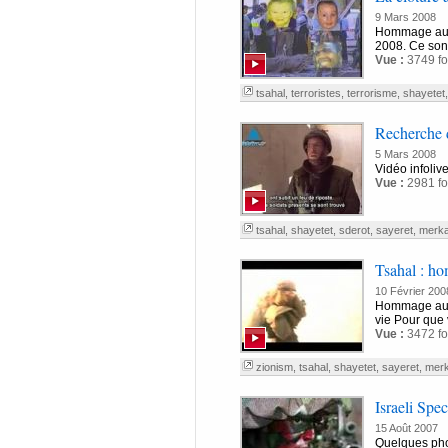
9 Mars 2008
Hommage aux 
2008. Ce sont 
Vue :
3749 fo
tsahal
,
terroristes
,
terrorisme
,
shayetet
Recherche d
5 Mars 2008
Vidéo infoliv
Vue :
2981 fo
tsahal
,
shayetet
,
sderot
,
sayeret
,
merk
Tsahal : h
10 Février 200
Hommage aux s
vie Pour que v
Vue :
3472 fo
zionism
,
tsahal
,
shayetet
,
sayeret
,
mer
Israeli Spec
15 Août 2007
Quelques phot