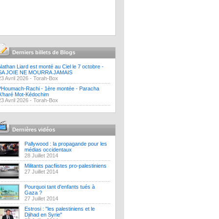
Derniers billets de Blogs
Nathan Liard est monté au Ciel le 7 octobre -
SA JOIE NE MOURRA JAMAIS
23 Avril 2026 -
Torah-Box
?Houmach-Rachi - 1ère montée - Paracha
A'haré Mot-Kédochim
23 Avril 2026 -
Torah-Box
Dernières vidéos
Pallywood : la propagande pour les
médias occidentaux
28 Juillet 2014
Militants pacfiistes pro-palestiniens
27 Juillet 2014
Pourquoi tant d'enfants tués à
Gaza ?
27 Juillet 2014
Estrosi : "les palestiniens et le
Djihad en Syrie"