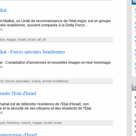
tkal
et Matkal, ou Unité de reconnaissance de l'état major, est un groupe
armée israélienne, souvent comparée à la Delta Force...
is
kal
,
magav
,
israël
,
israel
,
idf
,
iaf
kal - Forces spéciales Israéliennes
al - Compilation d'anciennes et nouvelles images en leur hommage.
is
ret
,
forces speciales
,
tsahal
,
armee israelienne
endre l'Etat d'Israel
Tsahal est de défendre l'existence de l'Etat d'Israël, son
et la sécurité de ses citoyens et des résidents de l'Etat.
is
yal
,
merkava
,
march
,
magav
,
israël
,
israel
ntiterroriste d'Israël