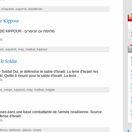
,
shayetet
,
sayeret
,
duvdevan
de Kippour
LA GUERRE DE KIPPOUR - מלחמת יום הכיפורים
·
·
is
ron
,
sayeret
,
may
,
matkal
,
kippour
 le Soldat
 Soldat Oui, je défendrai le sable d'Israël, La terre d'Israël, les
ël, Quitte à mourir pour le sable d'Israël, La terre...
is
me
,
serge
,
sayeret
,
may
,
matkal
,
magav
nses dans une base combattante de l'armée israélienne. Source:
nse d'Israël.
is
force
,
defense
,
danse
,
chant