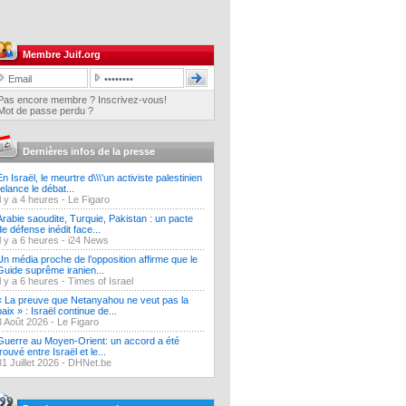
Membre Juif.org
Pas encore membre ? Inscrivez-vous!
Mot de passe perdu ?
Dernières infos de la presse
En Israël, le meurtre d\\\'un activiste palestinien
relance le débat...
Il y a 4 heures -
Le Figaro
Arabie saoudite, Turquie, Pakistan : un pacte
de défense inédit face...
Il y a 6 heures -
i24 News
Un média proche de l’opposition affirme que le
Guide suprême iranien...
Il y a 6 heures -
Times of Israel
« La preuve que Netanyahou ne veut pas la
paix » : Israël continue de...
3 Août 2026 -
Le Figaro
Guerre au Moyen-Orient: un accord a été
trouvé entre Israël et le...
31 Juillet 2026 -
DHNet.be