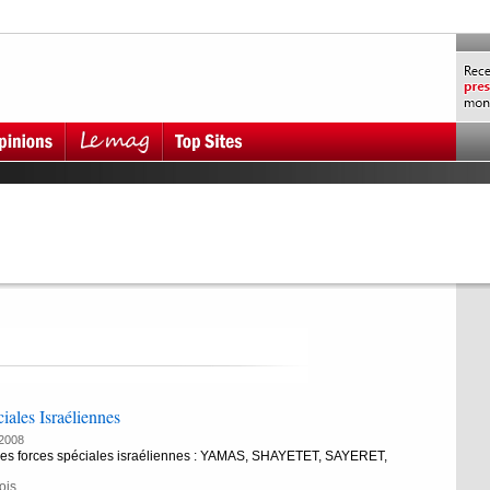
iales Israéliennes
2008
es forces spéciales israéliennes : YAMAS, SHAYETET, SAYERET,
ois