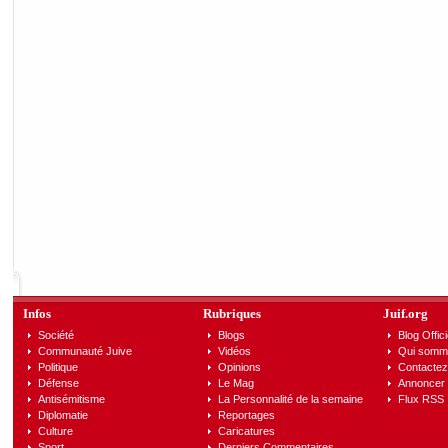
Infos
Rubriques
Juif.org
Société
Blogs
Blog Offici
Communauté Juive
Vidéos
Qui somm
Politique
Opinions
Contactez
Défense
Le Mag
Annoncer s
Antisémitisme
La Personnalité de la semaine
Flux RSS
Diplomatie
Reportages
Culture
Caricatures
Sport
Derniers Commentaires