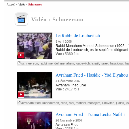
Accueil
»
Vidéo
»
Schneerson
Vidéo : Schneerson
Le Rabbi de Loubavitch
9 Avril 2008
Rabbi Menahem Mendel Schneerson (1902 – 1
Rabbi de Loubavitch, est le septième dirigeant s
Vue :
5360 fois
schneerson
,
rabbi
,
mendel
,
menahem
,
loubavitch
,
israël
,
israel
,
hassidout
,
ha
Avraham Fried - Hasidic - Yad Elyahou T
4 Décembre 2007
Avraham Fried Live
Vue :
2417 fois
avraham fried
,
schneerson
,
rebe
,
rabi
,
mendel
,
menajem
,
lubavitch
,
judios
,
je
Avraham Fried - Tzama Lecha Nafshi
26 Novembre 2007
Avraham Fried
Vue :
2238 fois