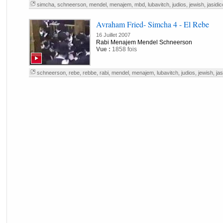
simcha
,
schneerson
,
mendel
,
menajem
,
mbd
,
lubavitch
,
judios
,
jewish
,
jasidi
Avraham Fried- Simcha 4 - El Rebe
16 Juillet 2007
Rabi Menajem Mendel Schneerson
Vue :
1858 fois
schneerson
,
rebe
,
rebbe
,
rabi
,
mendel
,
menajem
,
lubavitch
,
judios
,
jewish
,
jas