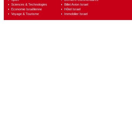
Sciences & Technologies
Billet Avion Israel
Economie Israélienne
Hôtel Israel
Voyage & Tourisme
Immobilier Israel