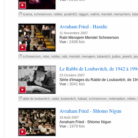
tzama
,
schneerson
,
rebbe
,
psalm63
,
niggun
,
nafshi
,
mendel
,
menachem
,
luba
Avraham Fried - Hasidic
11 Novembre 2007
Rabi Menajem Mendel Schneerson
Vue :
2408 fois
schneerson
,
rebe
,
rebbe
,
rabi
,
mendel
,
menajem
,
lubavitch
,
judios
,
jewish
,
jas
Le Rabbi de Loubavitch, de 1942 à 199
23 Octobre 2007
Série d'images du Rabbi de Loubavitch, de 19
Vue :
3041 fois
abbi de loubavitch
,
rabbi
,
loubavitch
,
habad
,
schneerson
,
redemption
,
rebbe
,
Avraham Fried - Shlomo Nigun
16 Août 2007
Avraham Fried - Shlomo Nigun
Vue :
1979 fois