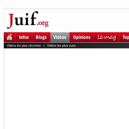
Vidéos les plus récentes
|
Vidéos les plus vues