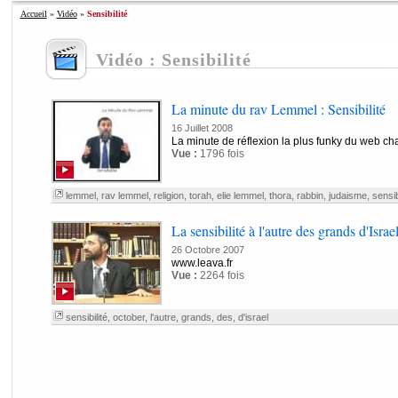
Accueil
»
Vidéo
»
Sensibilité
Vidéo : Sensibilité
La minute du rav Lemmel : Sensibilité
16 Juillet 2008
La minute de réflexion la plus funky du web ch
Vue :
1796 fois
lemmel
,
rav lemmel
,
religion
,
torah
,
elie lemmel
,
thora
,
rabbin
,
judaisme
,
sensi
La sensibilité à l'autre des grands d'Israe
26 Octobre 2007
www.leava.fr
Vue :
2264 fois
sensibilité
,
october
,
l'autre
,
grands
,
des
,
d'israel