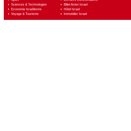
Sciences & Technologies
Billet Avion Israel
Economie Israélienne
Hôtel Israel
Voyage & Tourisme
Immobilier Israel