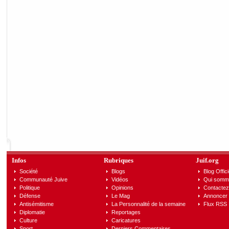
Infos
Rubriques
Juif.org
Société
Blogs
Blog Offici
Communauté Juive
Vidéos
Qui somm
Politique
Opinions
Contactez
Défense
Le Mag
Annoncer s
Antisémitisme
La Personnalité de la semaine
Flux RSS
Diplomatie
Reportages
Culture
Caricatures
Sport
Derniers Commentaires