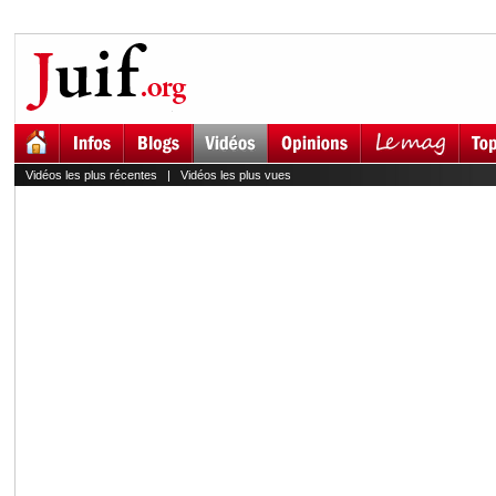
Vidéos les plus récentes
|
Vidéos les plus vues