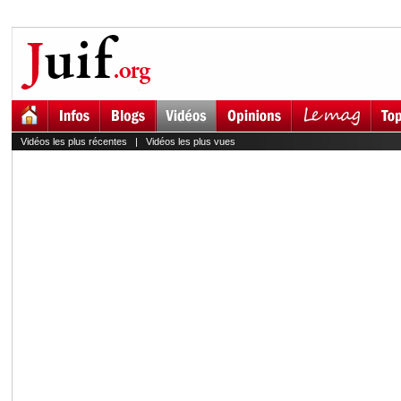
Vidéos les plus récentes
|
Vidéos les plus vues