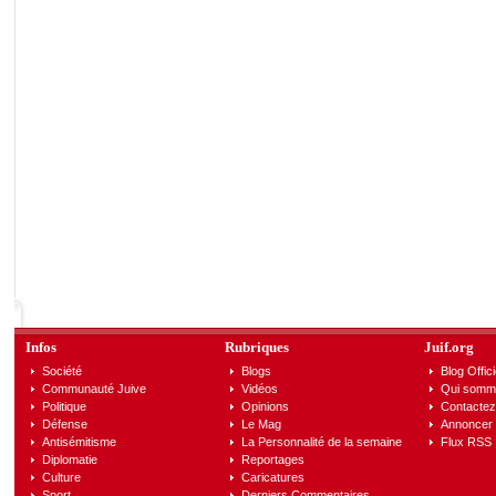
Infos
Rubriques
Juif.org
Société
Blogs
Blog Offici
Communauté Juive
Vidéos
Qui somm
Politique
Opinions
Contactez
Défense
Le Mag
Annoncer s
Antisémitisme
La Personnalité de la semaine
Flux RSS
Diplomatie
Reportages
Culture
Caricatures
Sport
Derniers Commentaires