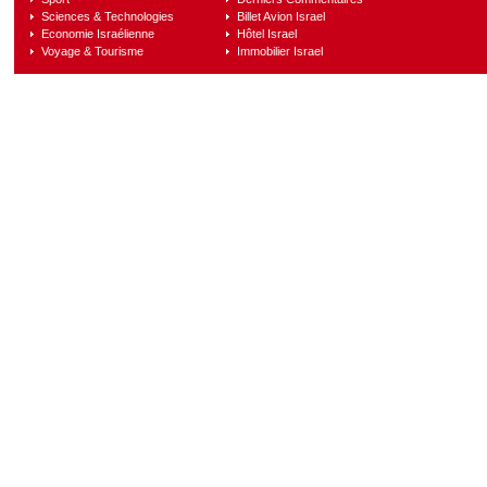
Sciences & Technologies
Billet Avion Israel
Economie Israélienne
Hôtel Israel
Voyage & Tourisme
Immobilier Israel