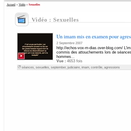
Accueil
»
Vidéo
»
Sexuelles
Vidéo : Sexuelles
Un imam mis en examen pour agress
2 Septembre 2007
http://echos-vox-m-dias.over-blog.com/ L'im
commis des attouchements lors de séance
hommes...
Vue :
4653 fois
séances
,
sexuelles
,
september
,
judiciaire
,
imam
,
contrôle
,
agressions