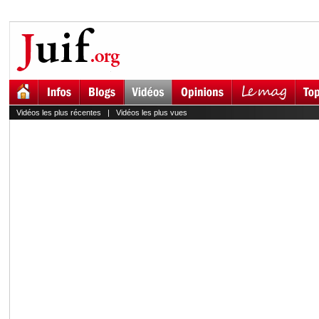
Vidéos les plus récentes
|
Vidéos les plus vues