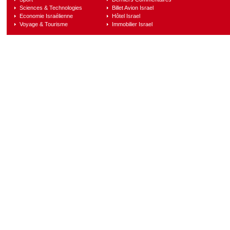
Sciences & Technologies
Billet Avion Israel
Economie Israélienne
Hôtel Israel
Voyage & Tourisme
Immobilier Israel