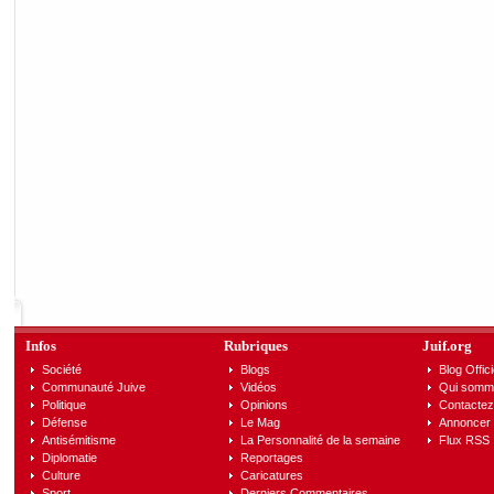
Infos
Rubriques
Juif.org
Société
Blogs
Blog Offici
Communauté Juive
Vidéos
Qui somm
Politique
Opinions
Contactez
Défense
Le Mag
Annoncer s
Antisémitisme
La Personnalité de la semaine
Flux RSS
Diplomatie
Reportages
Culture
Caricatures
Sport
Derniers Commentaires