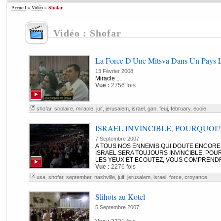
Accueil
»
Vidéo
»
Shofar
Vidéo : Shofar
La Force D'Une Mitsva Dans Un Pays L
13 Février 2008
Miracle ...
Vue :
2756 fois
shofar
,
scolaire
,
miracle
,
juif
,
jerusalem
,
israel
,
gan
,
feuj
,
february
,
ecole
ISRAEL INVINCIBLE, POURQUOI
7 Septembre 2007
A TOUS NOS ENNEMIS QUI DOUTE ENCORE
ISRAEL SERA TOUJOURS INVINCIBLE, POU
LES YEUX ET ECOUTEZ, VOUS COMPRENDR
Vue :
2276 fois
usa
,
shofar
,
september
,
nashville
,
juif
,
jerusalem
,
israel
,
force
,
croyance
Slihots au Kotel
5 Septembre 2007