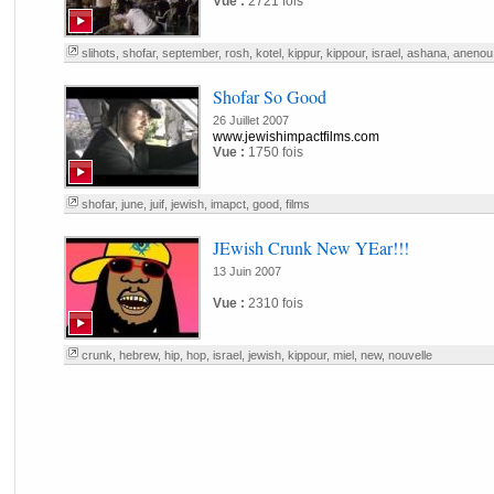
Vue :
2721 fois
slihots
,
shofar
,
september
,
rosh
,
kotel
,
kippur
,
kippour
,
israel
,
ashana
,
anenou
Shofar So Good
26 Juillet 2007
www.jewishimpactfilms.com
Vue :
1750 fois
shofar
,
june
,
juif
,
jewish
,
imapct
,
good
,
films
JEwish Crunk New YEar!!!
13 Juin 2007
Vue :
2310 fois
crunk
,
hebrew
,
hip
,
hop
,
israel
,
jewish
,
kippour
,
miel
,
new
,
nouvelle