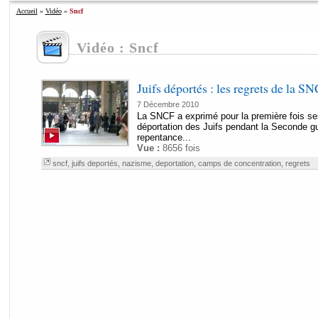
Accueil
»
Vidéo
»
Sncf
Vidéo : Sncf
Juifs déportés : les regrets de la S
7 Décembre 2010
La SNCF a exprimé pour la première fois ses
déportation des Juifs pendant la Seconde g
repentance...
Vue :
8656 fois
sncf
,
juifs deportés
,
nazisme
,
deportation
,
camps de concentration
,
regrets