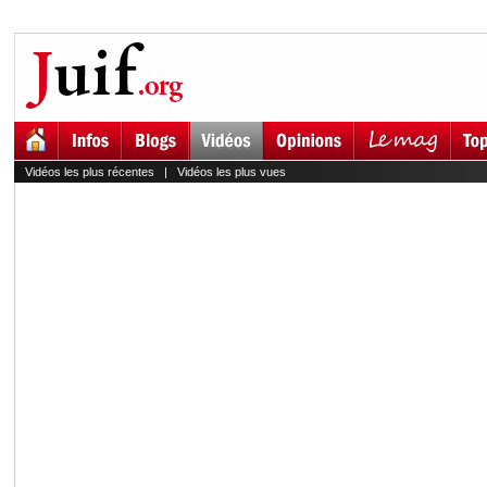
Vidéos les plus récentes
|
Vidéos les plus vues