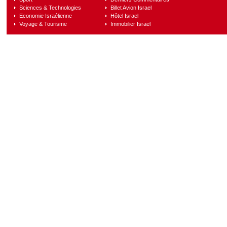
Sciences & Technologies
Billet Avion Israel
Economie Israélienne
Hôtel Israel
Voyage & Tourisme
Immobilier Israel