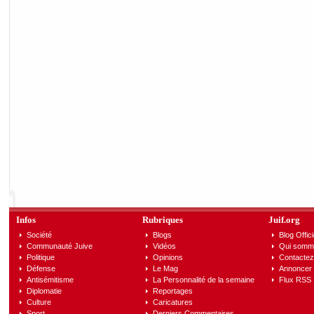
Infos
Rubriques
Juif.org
Société
Blogs
Blog Offici
Communauté Juive
Vidéos
Qui somm
Politique
Opinions
Contactez
Défense
Le Mag
Annoncer s
Antisémitisme
La Personnalité de la semaine
Flux RSS
Diplomatie
Reportages
Culture
Caricatures
Sport
Derniers Commentaires