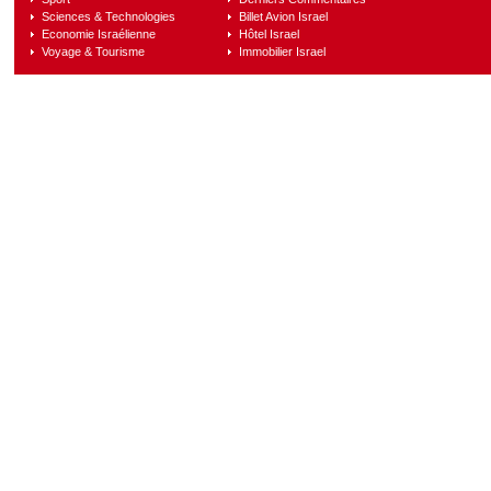
Sciences & Technologies
Billet Avion Israel
Economie Israélienne
Hôtel Israel
Voyage & Tourisme
Immobilier Israel