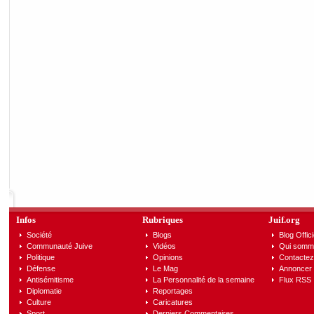
Infos
Rubriques
Juif.org
Société
Blogs
Blog Offici
Communauté Juive
Vidéos
Qui somm
Politique
Opinions
Contactez
Défense
Le Mag
Annoncer s
Antisémitisme
La Personnalité de la semaine
Flux RSS
Diplomatie
Reportages
Culture
Caricatures
Sport
Derniers Commentaires