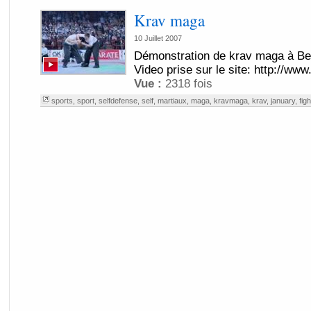
Krav maga
10 Juillet 2007
Démonstration de krav maga à Be
Video prise sur le site: http://ww
Vue :
2318 fois
sports
,
sport
,
selfdefense
,
self
,
martiaux
,
maga
,
kravmaga
,
krav
,
january
,
figh