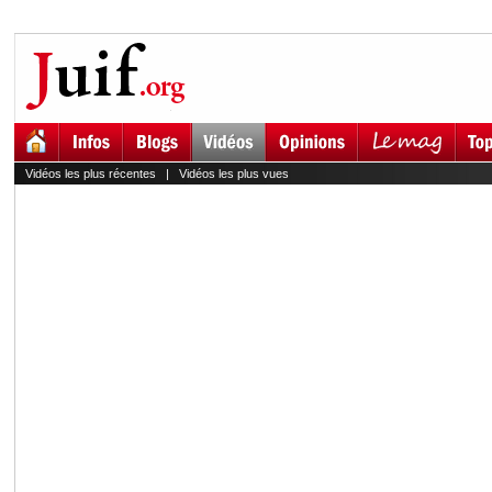
Vidéos les plus récentes
|
Vidéos les plus vues