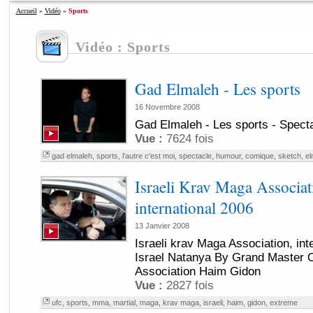
Accueil
»
Vidéo
»
Sports
Vidéo : Sports
Gad Elmaleh - Les sports
16 Novembre 2008
Gad Elmaleh - Les sports - Spectac
Vue :
7624 fois
gad elmaleh
,
sports
,
l'autre c'est moi
,
spectacle
,
humour
,
comique
,
sketch
,
el
Israeli Krav Maga Associat
international 2006
13 Janvier 2008
Israeli krav Maga Association, int
Israel Natanya By Grand Master O
Association Haim Gidon
Vue :
2827 fois
ufc
,
sports
,
mma
,
martial
,
maga
,
krav maga
,
israeli
,
haim
,
gidon
,
extreme