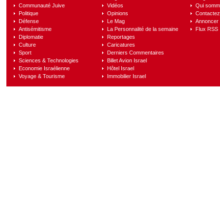
Communauté Juive
Vidéos
Qui somm
Politique
Opinions
Contactez
Défense
Le Mag
Annoncer s
Antisémitisme
La Personnalité de la semaine
Flux RSS
Diplomatie
Reportages
Culture
Caricatures
Sport
Derniers Commentaires
Sciences & Technologies
Billet Avion Israel
Economie Israélienne
Hôtel Israel
Voyage & Tourisme
Immobilier Israel