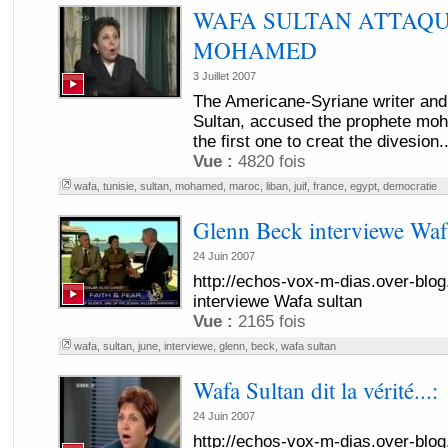
WAFA SULTAN ATTAQU
MOHAMED
3 Juillet 2007
The Americane-Syriane writer and 
Sultan, accused the prophete moh
the first one to creat the divesion..
Vue :
4820 fois
wafa
,
tunisie
,
sultan
,
mohamed
,
maroc
,
liban
,
juif
,
france
,
egypt
,
democratie
Glenn Beck interviewe Waf
24 Juin 2007
http://echos-vox-m-dias.over-blo
interviewe Wafa sultan
Vue :
2165 fois
wafa
,
sultan
,
june
,
interviewe
,
glenn
,
beck
,
wafa sultan
Wafa Sultan dit la vérité...:
24 Juin 2007
http://echos-vox-m-dias.over-blog