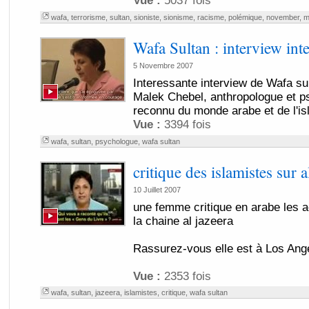
Vue :
5037 fois
wafa
,
terrorisme
,
sultan
,
sioniste
,
sionisme
,
racisme
,
polémique
,
november
,
m
Wafa Sultan : interview int
5 Novembre 2007
Interessante interview de Wafa su
Malek Chebel, anthropologue et ps
reconnu du monde arabe et de l'isl
Vue :
3394 fois
wafa
,
sultan
,
psychologue
,
wafa sultan
critique des islamistes sur a
10 Juillet 2007
une femme critique en arabe les a
la chaine al jazeera
Rassurez-vous elle est à Los Ang
Vue :
2353 fois
wafa
,
sultan
,
jazeera
,
islamistes
,
critique
,
wafa sultan