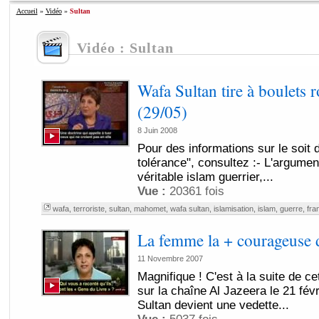
Accueil
»
Vidéo
»
Sultan
Vidéo : Sultan
Wafa Sultan tire à boulets r
(29/05)
8 Juin 2008
Pour des informations sur le soit d
tolérance", consultez :- L'argumen
véritable islam guerrier,...
Vue :
20361 fois
wafa
,
terroriste
,
sultan
,
mahomet
,
wafa sultan
,
islamisation
,
islam
,
guerre
,
fra
La femme la + courageuse 
11 Novembre 2007
Magnifique ! C'est à la suite de c
sur la chaîne Al Jazeera le 21 fév
Sultan devient une vedette...