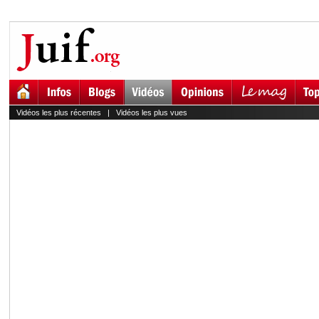
Vidéos les plus récentes
|
Vidéos les plus vues