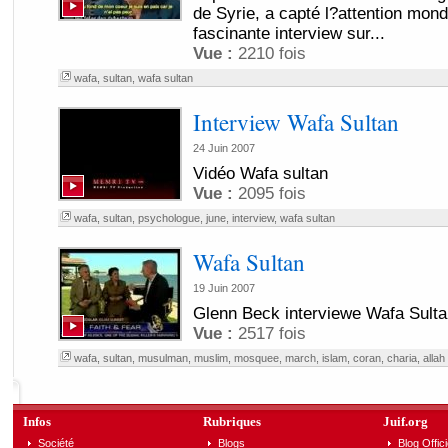
de Syrie, a capté l?attention mond
fascinante interview sur...
Vue :
2210 fois
wafa
,
sultan
,
wafa sultan
Interview Wafa Sultan
24 Juin 2007
Vidéo Wafa sultan
Vue :
2095 fois
wafa
,
sultan
,
psychologue
,
june
,
interview
,
wafa sultan
Wafa Sultan
19 Juin 2007
Glenn Beck interviewe Wafa Sulta
Vue :
2517 fois
wafa
,
sultan
,
musulman
,
muslim
,
mosquee
,
march
,
islam
,
coran
,
charia
,
allah
Infos
Rubriques
Juif.org
Société
Blogs
Blog Offici