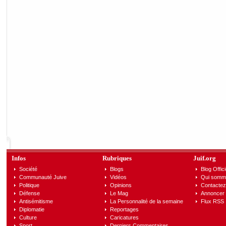
Infos
Rubriques
Juif.org
Société
Blogs
Blog Offici
Communauté Juive
Vidéos
Qui somm
Politique
Opinions
Contactez
Défense
Le Mag
Annoncer s
Antisémitisme
La Personnalité de la semaine
Flux RSS
Diplomatie
Reportages
Culture
Caricatures
Sport
Derniers Commentaires