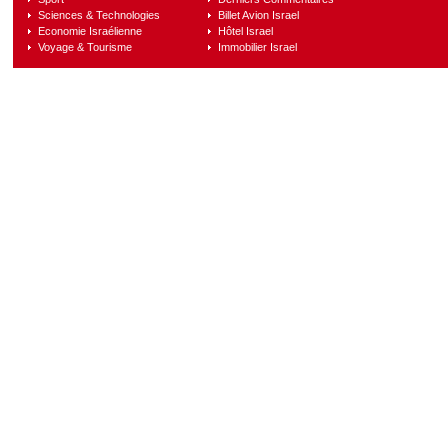
Sciences & Technologies
Billet Avion Israel
Economie Israélienne
Hôtel Israel
Voyage & Tourisme
Immobilier Israel