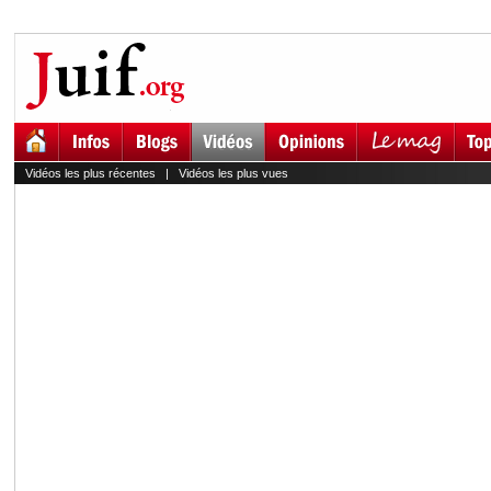
Vidéos les plus récentes
|
Vidéos les plus vues