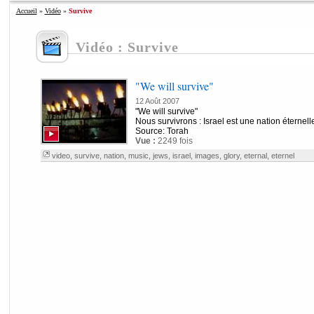
Accueil
»
Vidéo
»
Survive
Vidéo : Survive
"We will survive"
12 Août 2007
"We will survive"
Nous survivrons : Israel est une nation éternell
Source: Torah
Vue :
2249 fois
video
,
survive
,
nation
,
music
,
jews
,
israel
,
images
,
glory
,
eternal
,
eternel