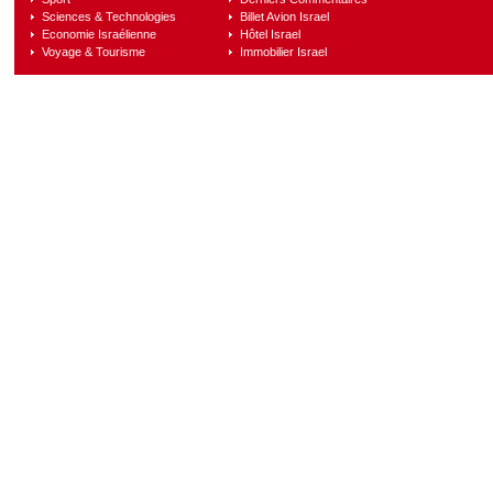
Sciences & Technologies
Billet Avion Israel
Economie Israélienne
Hôtel Israel
Voyage & Tourisme
Immobilier Israel