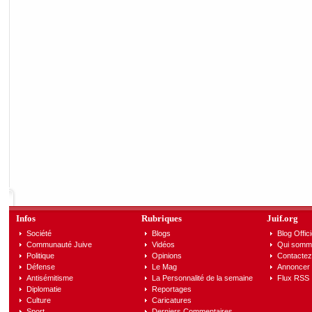
Infos
Rubriques
Juif.org
Société
Blogs
Blog Offici
Communauté Juive
Vidéos
Qui somm
Politique
Opinions
Contactez
Défense
Le Mag
Annoncer s
Antisémitisme
La Personnalité de la semaine
Flux RSS
Diplomatie
Reportages
Culture
Caricatures
Sport
Derniers Commentaires