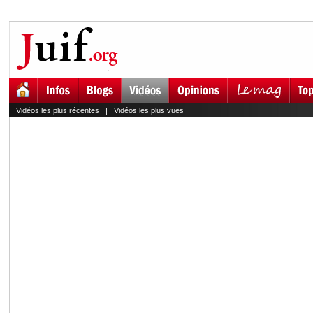
Vidéos les plus récentes
|
Vidéos les plus vues