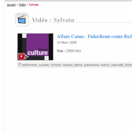
Accueil
»
Vidéo
»
Sylvain
Vidéo : Sylvain
Affaire Camus : Finkielkraut contre Ric
14 Mars 2008
Vue :
2900 fois
weitzmann
,
sylvain
,
richard
,
renaud
,
pierre
,
panorama
,
march
,
marcelle
,
lione