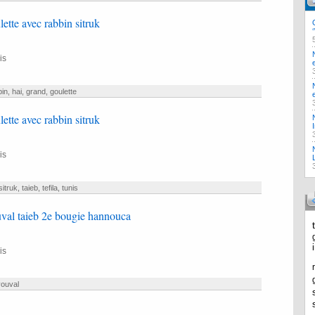
ulette avec rabbin sitruk
is
bin
,
hai
,
grand
,
goulette
ulette avec rabbin sitruk
is
sitruk
,
taieb
,
tefila
,
tunis
uval taieb 2e bougie hannouca
is
ouval