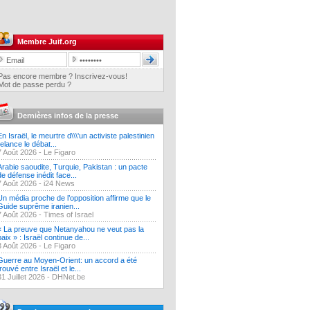
Membre Juif.org
Pas encore membre ? Inscrivez-vous!
Mot de passe perdu ?
Dernières infos de la presse
En Israël, le meurtre d\\\'un activiste palestinien
relance le débat...
7 Août 2026 -
Le Figaro
Arabie saoudite, Turquie, Pakistan : un pacte
de défense inédit face...
7 Août 2026 -
i24 News
Un média proche de l’opposition affirme que le
Guide suprême iranien...
7 Août 2026 -
Times of Israel
« La preuve que Netanyahou ne veut pas la
paix » : Israël continue de...
3 Août 2026 -
Le Figaro
Guerre au Moyen-Orient: un accord a été
trouvé entre Israël et le...
31 Juillet 2026 -
DHNet.be