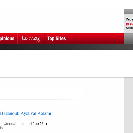
 Hazanout: Ayouval Aolami
http://menahem.houri.free.fr/ ;-)
is