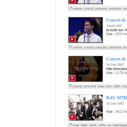
zeitoun
,
youval
,
yehouda
,
yehezkel
,
tsi
Concert de
3 Août 2007
la suite sur: 
Vue :
3554 fo
zeitoun
,
youval
,
yehouda
,
yehezkel
,
tsi
Concert de
19 Juin 2007
http://menahe
Vue :
2178 fo
youval
,
yehezkel
,
wala
,
tsion
,
taieb
,
ma
RAV SIT
19 Juin 2007
Vue :
3612 fo
tunis
,
taieb
,
sitruk
,
rebbi
,
rav
,
pelerinage