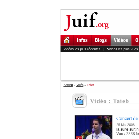
Vidéos les plus récentes
|
Vidéos les plus vues
Accueil
»
Vidéo
»
Taieb
Vidéo : Taieb
Concert de
25 Mai 2008
la suite sur: 
Vue :
2838 fo