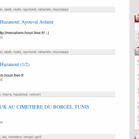
on
,
taieb
,
reahi
,
raymond
,
rahamim
,
musstaqui
 Hazanout: Ayouval Aolami
http://menahem.houri.free.fr/ ;-)
·
is
·
on
,
taieb
,
reahi
,
raymond
,
rahamim
,
musstaqui
 Hazanout (1/2)
m.houri.free.fr
is
y
,
marra
,
hazanout
,
concert
RUK AU CIMETIERE DU BORGEL TUNIS
is
,
hai
,
cimetiere
,
borgel
,
april