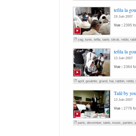
tefila la go
19 Juin 2007
Vue :
2395 fo
zag
,
tunis
,
tefila
,
taieb
,
sitruk
,
rebbi
,
rab
tefila la go
13 Juin 2007
Vue :
2364 fo
april
,
goulette
,
grand
,
hai
,
rabbin
,
rebbi
,
Talil by yo
13 Juin 2007
Vue :
2776 fo
paris
,
december
,
taieb
,
music
,
parties
,
y