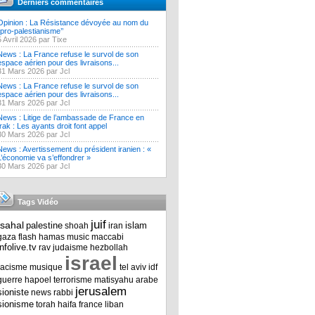
Derniers commentaires
Opinion : La Résistance dévoyée au nom du
‘’pro-palestianisme’’
5 Avril 2026 par Tixe
News : La France refuse le survol de son
espace aérien pour des livraisons...
31 Mars 2026 par Jcl
News : La France refuse le survol de son
espace aérien pour des livraisons...
31 Mars 2026 par Jcl
News : Litige de l’ambassade de France en
Irak : Les ayants droit font appel
30 Mars 2026 par Jcl
News : Avertissement du président iranien : «
L’économie va s’effondrer »
30 Mars 2026 par Jcl
Tags Vidéo
juif
tsahal
palestine
islam
shoah
iran
gaza
flash
hamas
music
maccabi
infolive.tv
rav
judaisme
hezbollah
israel
racisme
musique
tel aviv
idf
guerre
hapoel
terrorisme
matisyahu
arabe
jerusalem
sioniste
news
rabbi
sionisme
torah
haifa
france
liban