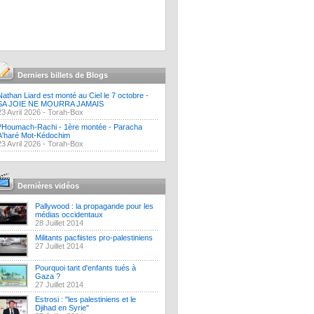
Derniers billets de Blogs
Nathan Liard est monté au Ciel le 7 octobre -
SA JOIE NE MOURRA JAMAIS
23 Avril 2026 -
Torah-Box
?Houmach-Rachi - 1ère montée - Paracha
A'haré Mot-Kédochim
23 Avril 2026 -
Torah-Box
Dernières vidéos
Pallywood : la propagande pour les
médias occidentaux
28 Juillet 2014
Militants pacfiistes pro-palestiniens
27 Juillet 2014
Pourquoi tant d'enfants tués à
Gaza ?
27 Juillet 2014
Estrosi : "les palestiniens et le
Djihad en Syrie"