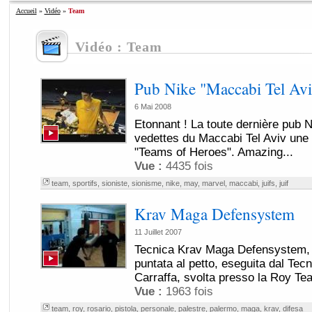
Accueil
»
Vidéo
»
Team
Vidéo : Team
Pub Nike "Maccabi Tel Avi
6 Mai 2008
Etonnant ! La toute dernière pub N
vedettes du Maccabi Tel Aviv une
"Teams of Heroes". Amazing...
Vue :
4435 fois
team
,
sportifs
,
sioniste
,
sionisme
,
nike
,
may
,
marvel
,
maccabi
,
juifs
,
juif
Krav Maga Defensystem
11 Juillet 2007
Tecnica Krav Maga Defensystem, 
puntata al petto, eseguita dal Te
Carraffa, svolta presso la Roy Tea
Vue :
1963 fois
team
,
roy
,
rosario
,
pistola
,
personale
,
palestre
,
palermo
,
maga
,
krav
,
difesa