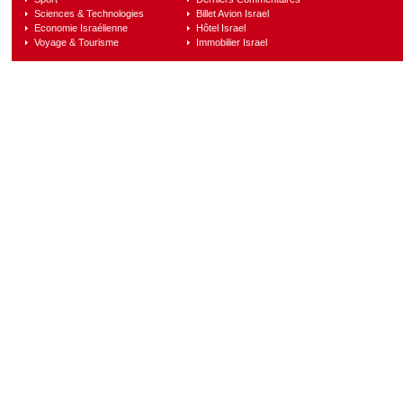
Sciences & Technologies
Billet Avion Israel
Economie Israélienne
Hôtel Israel
Voyage & Tourisme
Immobilier Israel