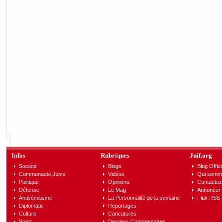
Infos
Rubriques
Juif.org
Société
Blogs
Blog Offici
Communauté Juive
Vidéos
Qui somm
Politique
Opinions
Contactez
Défense
Le Mag
Annoncer s
Antisémitisme
La Personnalité de la semaine
Flux RSS
Diplomatie
Reportages
Culture
Caricatures
Sport
Derniers Commentaires