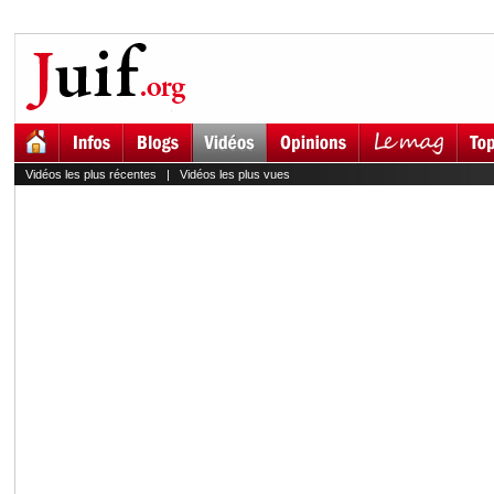
Vidéos les plus récentes
|
Vidéos les plus vues