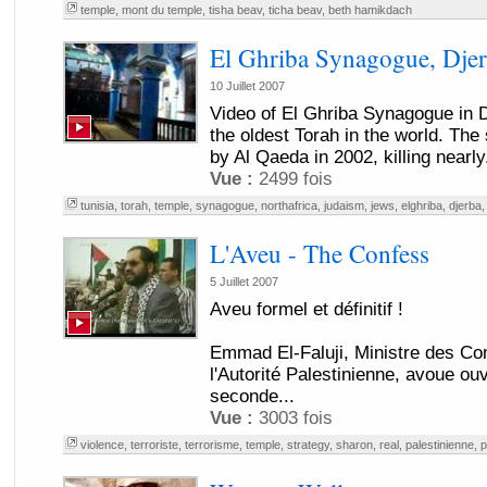
temple
,
mont du temple
,
tisha beav
,
ticha beav
,
beth hamikdach
El Ghriba Synagogue, Djer
10 Juillet 2007
Video of El Ghriba Synagogue in D
the oldest Torah in the world. T
by Al Qaeda in 2002, killing nearly.
Vue :
2499 fois
tunisia
,
torah
,
temple
,
synagogue
,
northafrica
,
judaism
,
jews
,
elghriba
,
djerba
L'Aveu - The Confess
5 Juillet 2007
Aveu formel et définitif !
Emmad El-Faluji, Ministre des C
l'Autorité Palestinienne, avoue ou
seconde...
Vue :
3003 fois
violence
,
terroriste
,
terrorisme
,
temple
,
strategy
,
sharon
,
real
,
palestinienne
,
p