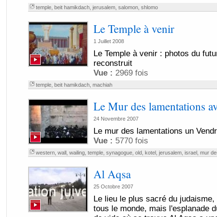
temple
,
beit hamikdach
,
jerusalem
,
salomon
,
shlomo
Le Temple à venir
1 Juillet 2008
Le Temple à venir : photos du fut
reconstruit
Vue :
2969 fois
temple
,
beit hamikdach
,
machiah
Le Mur des lamentations a
24 Novembre 2007
Le mur des lamentations un Vendr
Vue :
5770 fois
western
,
wall
,
wailing
,
temple
,
synagogue
,
old
,
kotel
,
jerusalem
,
israel
,
mur de
Al Aqsa
25 Octobre 2007
Le lieu le plus sacré du judaisme,
tous le monde, mais l'esplanade d