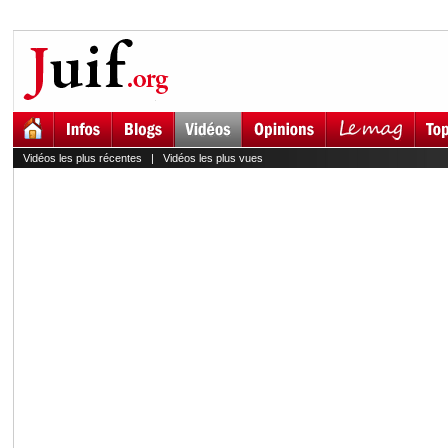
Vidéos les plus récentes
|
Vidéos les plus vues