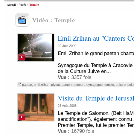
Accueil
»
Vidéo
»
Temple
Vidéo : Temple
Emil Zrihan au "Cantors C
29 Juin 2009
Emil Zrihan le grand paetan chant
Synagogue du Temple à Cracovie 
de la Culture Juive en...
Vue :
3357 fois
paetan
,
emil zrihan
,
piyout
,
cantors concert
,
synagogue
,
temple
,
culture
,
polo
Visite du Temple de Jerusa
26 Août 2008
Le Temple de Salomon. (Beit HaMi
sanctification"), également connu
Premier Temple, fut le premier Tem
Vue :
16790 fois