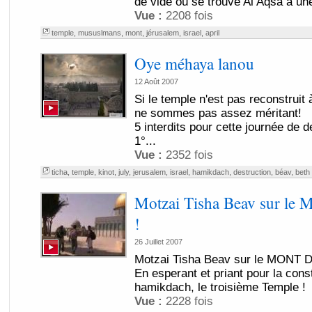
de vide où se trouve Al Aqsa a une
Vue :
2208 fois
temple
,
mususlmans
,
mont
,
jérusalem
,
israel
,
april
Oye méhaya lanou
12 Août 2007
Si le temple n'est pas reconstruit 
ne sommes pas assez méritant!
5 interdits pour cette journée de de
1°...
Vue :
2352 fois
ticha
,
temple
,
kinot
,
july
,
jerusalem
,
israel
,
hamikdach
,
destruction
,
béav
,
beth
Motzai Tisha Beav sur 
!
26 Juillet 2007
Motzai Tisha Beav sur le MONT 
En esperant et priant pour la cons
hamikdach, le troisième Temple !
Vue :
2228 fois