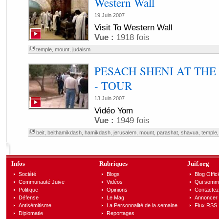
Western Wall
19 Juin 2007
Visit To Western Wall
Vue :
1918 fois
temple
,
mount
,
judaism
PESACH SHENI AT TH
- TOUR
13 Juin 2007
Vidéo Yom
Vue :
1949 fois
beit
,
beithamikdash
,
hamikdash
,
jerusalem
,
mount
,
parashat
,
shavua
,
temple
Infos
Rubriques
Juif.org
Société
Blogs
Blog Offici
Communauté Juive
Vidéos
Qui somm
Politique
Opinions
Contactez
Défense
Le Mag
Annoncer s
Antisémitisme
La Personnalité de la semaine
Flux RSS
Diplomatie
Reportages