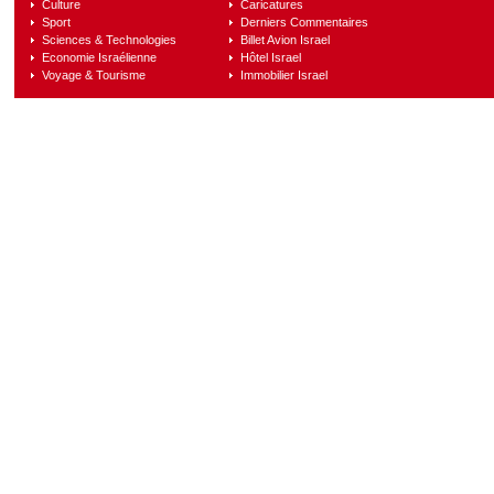
Culture
Caricatures
Sport
Derniers Commentaires
Sciences & Technologies
Billet Avion Israel
Economie Israélienne
Hôtel Israel
Voyage & Tourisme
Immobilier Israel