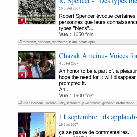
R. Spencer - "Des types bi
16 Juillet 2007
Robert Spencer évoque certaines 
personnes que leurs connaissances
types "biens"...
Vue :
1650 fois
terrorism
,
spencer
,
jihadwatch
,
islam
,
hotair
,
april
Chazak Ameinu- Voices for
4 Juillet 2007
An honor to be a part of, a pleasur
hope the need for it will disappear
prompted it.
An...
Vue :
1900 fois
voicesforisrael
,
veroba
,
unity
,
terrorism
,
jewishmusic
,
gershon
,
brotherhood
11 septembre : ils applaudis
19 Juin 2007
ça se passe de commentaires.