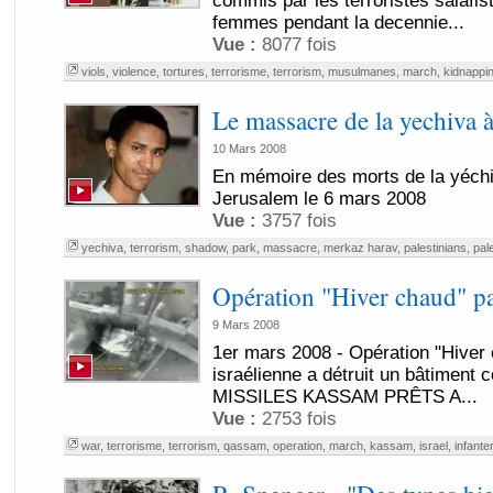
commis par les terroristes salafis
femmes pendant la decennie...
Vue :
8077 fois
viols
,
violence
,
tortures
,
terrorisme
,
terrorism
,
musulmanes
,
march
,
kidnappi
Le massacre de la yechiva 
10 Mars 2008
En mémoire des morts de la yéch
Jerusalem le 6 mars 2008
Vue :
3757 fois
yechiva
,
terrorism
,
shadow
,
park
,
massacre
,
merkaz harav
,
palestinians
,
pal
Opération "Hiver chaud" pa
9 Mars 2008
1er mars 2008 - Opération "Hiver 
israélienne a détruit un bâtiment 
MISSILES KASSAM PRÊTS A...
Vue :
2753 fois
war
,
terrorisme
,
terrorism
,
qassam
,
operation
,
march
,
kassam
,
israel
,
infanter