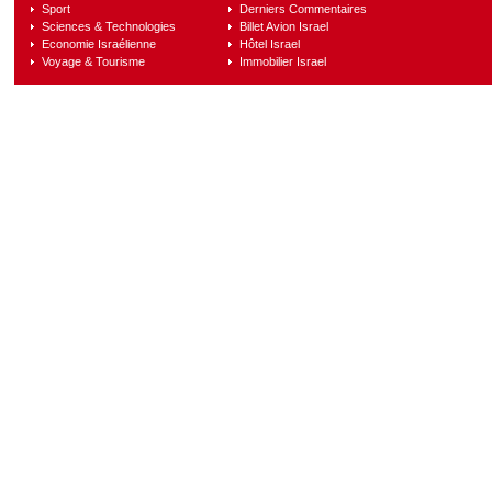
Sport
Derniers Commentaires
Sciences & Technologies
Billet Avion Israel
Economie Israélienne
Hôtel Israel
Voyage & Tourisme
Immobilier Israel