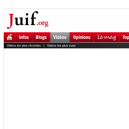
Vidéos les plus récentes
|
Vidéos les plus vues