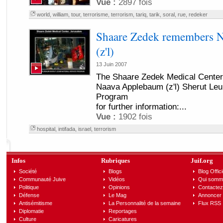
Vue :
2897 fois
world
,
william
,
tour
,
terrorisme
,
terrorism
,
tariq
,
tarik
,
soral
,
rue
,
redeker
Shaare Zedek remembers 
(z'l)
13 Juin 2007
The Shaare Zedek Medical Center
Naava Applebaum (z'l) Sherut Leu
Program
for further information:...
Vue :
1902 fois
hospital
,
intifada
,
israel
,
terrorism
Infos
Rubriques
Juif.org
Société
Blogs
Blog Offici
Communauté Juive
Vidéos
Qui somm
Politique
Opinions
Contactez
Défense
Le Mag
Annoncer s
Antisémitisme
La Personnalité de la semaine
Flux RSS
Diplomatie
Reportages
Culture
Caricatures