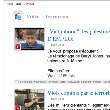
Accueil
»
Vidéo
»
Terrorism
Vidéo : Terrorism
"Victimhood" des palesti
D'EMPLOI "
15 Mars 2008
Je vous propose d'écouter :
Le témoignage de Daryl Jones, hu
volontaire à Jénine !
Elle a été en...
Vue :
4165 fois
victimologie
,
victimhood
,
terrorism
,
terror
,
pallywood
,
palestine
,
muslim
,
marc
Viols commis par le terrori
15 Mars 2008
Des milliers d'enfants "illegitimes