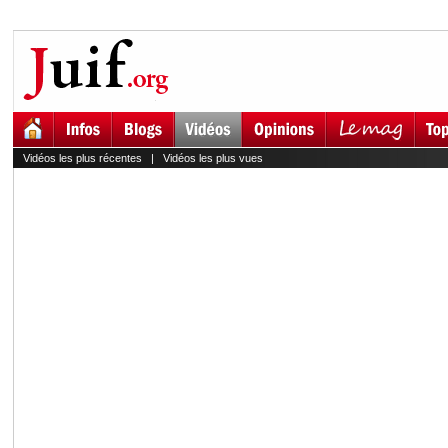
Vidéos les plus récentes
|
Vidéos les plus vues