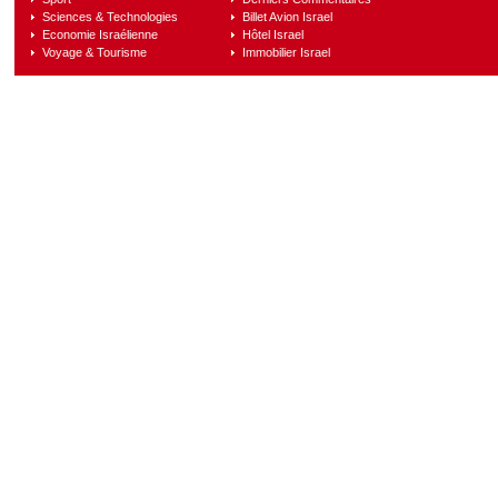
Sciences & Technologies
Billet Avion Israel
Economie Israélienne
Hôtel Israel
Voyage & Tourisme
Immobilier Israel