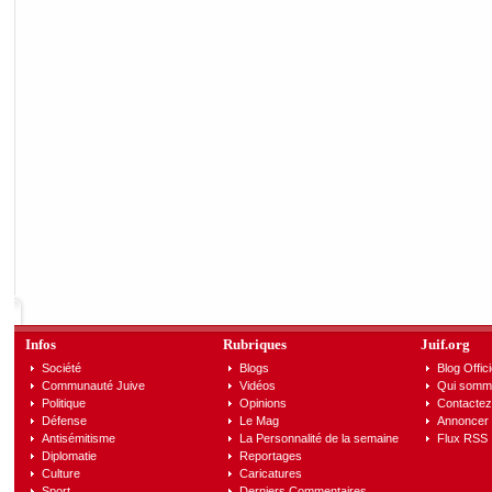
Infos
Rubriques
Juif.org
Société
Blogs
Blog Offici
Communauté Juive
Vidéos
Qui somm
Politique
Opinions
Contactez
Défense
Le Mag
Annoncer s
Antisémitisme
La Personnalité de la semaine
Flux RSS
Diplomatie
Reportages
Culture
Caricatures
Sport
Derniers Commentaires