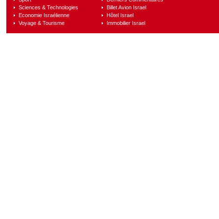
Sciences & Technologies
Billet Avion Israel
Economie Israélienne
Hôtel Israel
Voyage & Tourisme
Immobilier Israel