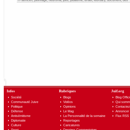
tlemcen
,
pelrinage
,
nedroma
,
juifs
,
judaisme
,
israel
,
february
,
document
,
des
Infos
Rubriques
Juif.org
Société
Blogs
Blog Offici
Communauté Juive
Vidéos
Qui somm
Politique
Opinions
Contactez
Défense
Le Mag
Annoncer s
Antisémitisme
La Personnalité de la semaine
Flux RSS
Diplomatie
Reportages
Culture
Caricatures
Sport
Derniers Commentaires