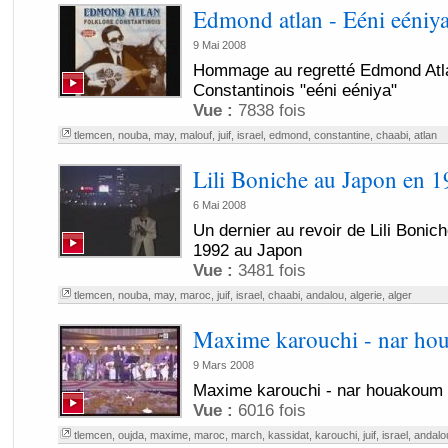
Edmond atlan - Eéni eéniy
9 Mai 2008
Hommage au regretté Edmond Atla
Constantinois "eéni eéniya"
Vue :
7838 fois
tlemcen
,
nouba
,
may
,
malouf
,
juif
,
israel
,
edmond
,
constantine
,
chaabi
,
atlan
Lili Boniche au Japon en 
6 Mai 2008
Un dernier au revoir de Lili Bonic
1992 au Japon
Vue :
3481 fois
tlemcen
,
nouba
,
may
,
maroc
,
juif
,
israel
,
chaabi
,
andalou
,
algerie
,
alger
Maxime karouchi - nar h
9 Mars 2008
Maxime karouchi - nar houakoum
Vue :
6016 fois
tlemcen
,
oujda
,
maxime
,
maroc
,
march
,
kassidat
,
karouchi
,
juif
,
israel
,
andalo