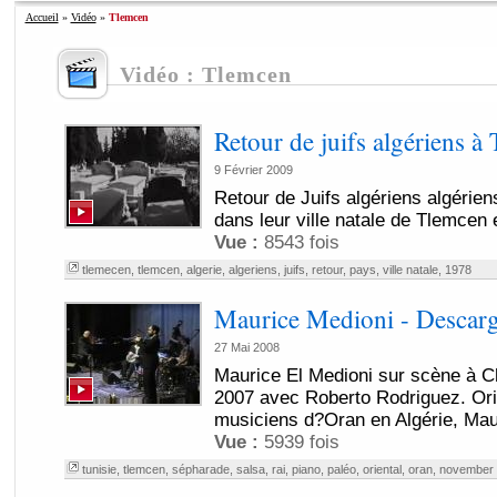
Accueil
»
Vidéo
»
Tlemcen
Vidéo : Tlemcen
Retour de juifs algériens 
9 Février 2009
Retour de Juifs algériens algérien
dans leur ville natale de Tlemcen 
Vue :
8543 fois
tlemecen
,
tlemcen
,
algerie
,
algeriens
,
juifs
,
retour
,
pays
,
ville natale
,
1978
Maurice Medioni - Descarg
27 Mai 2008
Maurice El Medioni sur scène à 
2007 avec Roberto Rodriguez. Orig
musiciens d?Oran en Algérie, Maur
Vue :
5939 fois
tunisie
,
tlemcen
,
sépharade
,
salsa
,
rai
,
piano
,
paléo
,
oriental
,
oran
,
november