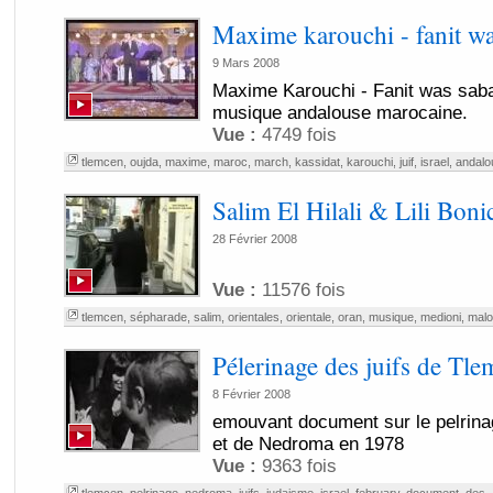
Maxime karouchi - fanit wa
9 Mars 2008
Maxime Karouchi - Fanit was sabar
musique andalouse marocaine.
Vue :
4749 fois
tlemcen
,
oujda
,
maxime
,
maroc
,
march
,
kassidat
,
karouchi
,
juif
,
israel
,
andalo
Salim El Hilali & Lili Boni
28 Février 2008
Vue :
11576 fois
tlemcen
,
sépharade
,
salim
,
orientales
,
orientale
,
oran
,
musique
,
medioni
,
malo
Pélerinage des juifs de Tl
8 Février 2008
emouvant document sur le pelrina
et de Nedroma en 1978
Vue :
9363 fois