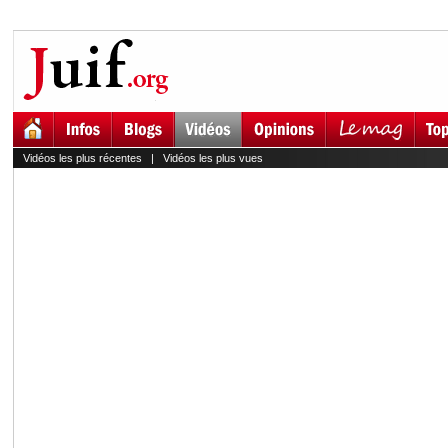
Vidéos les plus récentes
|
Vidéos les plus vues