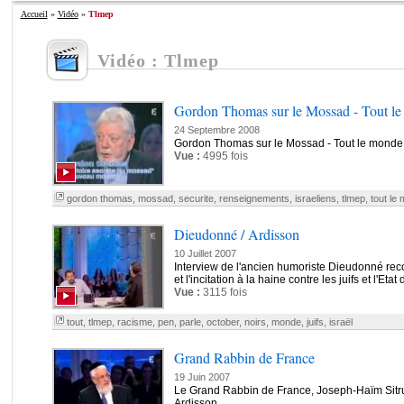
Accueil
»
Vidéo
»
Tlmep
Vidéo : Tlmep
Gordon Thomas sur le Mossad - Tout le
24 Septembre 2008
Gordon Thomas sur le Mossad - Tout le monde
Vue :
4995 fois
gordon thomas
,
mossad
,
securite
,
renseignements
,
israeliens
,
tlmep
,
tout le
Dieudonné / Ardisson
10 Juillet 2007
Interview de l'ancien humoriste Dieudonné reco
et l'incitation à la haine contre les juifs et l'Etat d'
Vue :
3115 fois
tout
,
tlmep
,
racisme
,
pen
,
parle
,
october
,
noirs
,
monde
,
juifs
,
israël
Grand Rabbin de France
19 Juin 2007
Le Grand Rabbin de France, Joseph-Haïm Sitruk
Ardisson.