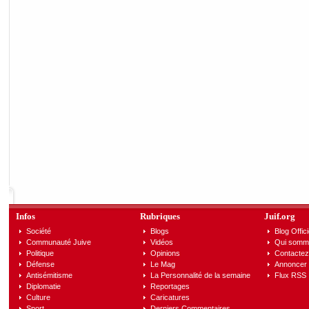
Infos
Rubriques
Juif.org
Société
Blogs
Blog Offici
Communauté Juive
Vidéos
Qui somm
Politique
Opinions
Contactez
Défense
Le Mag
Annoncer s
Antisémitisme
La Personnalité de la semaine
Flux RSS
Diplomatie
Reportages
Culture
Caricatures
Sport
Derniers Commentaires