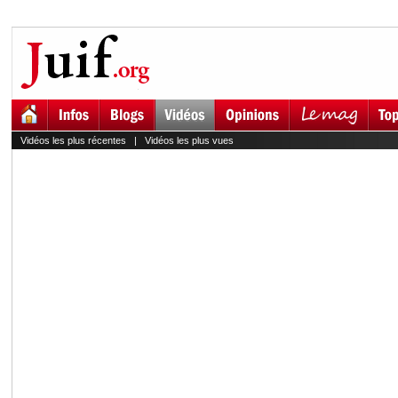
Vidéos les plus récentes
|
Vidéos les plus vues