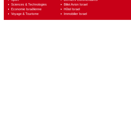
Sciences & Technologies
Billet Avion Israel
Economie Israélienne
Hôtel Israel
Voyage & Tourisme
Immobilier Israel