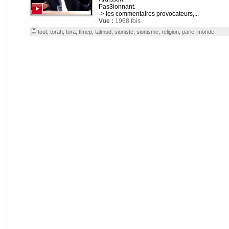
Pas3ionnant.
-> les commentaires provocateurs,...
Vue :
1968 fois
tout
,
torah
,
tora
,
tlmep
,
talmud
,
sioniste
,
sionisme
,
religion
,
parle
,
monde