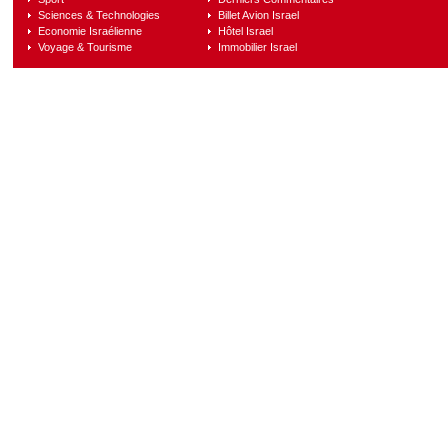
Sciences & Technologies
Billet Avion Israel
Economie Israélienne
Hôtel Israel
Voyage & Tourisme
Immobilier Israel