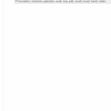
trocadéro
,
sionisme
,
palestine
,
ouali
,
may
,
juifs
,
israël
,
israel
,
hanin
,
halter