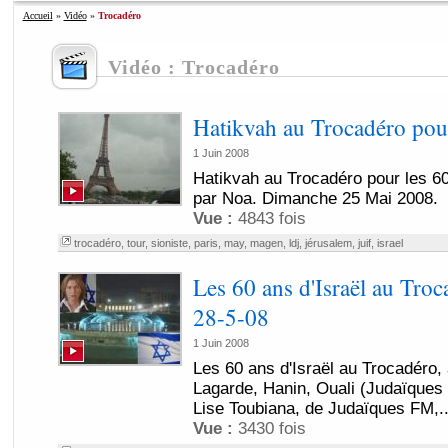
Accueil
»
Vidéo
»
Trocadéro
Vidéo : Trocadéro
Hatikvah au Trocadéro pour 
1 Juin 2008
Hatikvah au Trocadéro pour les 60
par Noa. Dimanche 25 Mai 2008.
Vue :
4843 fois
trocadéro
,
tour
,
sioniste
,
paris
,
may
,
magen
,
ldj
,
jérusalem
,
juif
,
israel
Les 60 ans d'Israël au Troc
28-5-08
1 Juin 2008
Les 60 ans d'Israël au Trocadéro, 
Lagarde, Hanin, Ouali (Judaïques 
Lise Toubiana, de Judaïques FM,..
Vue :
3430 fois