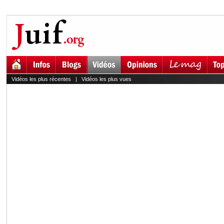
Vidéos les plus récentes
|
Vidéos les plus vues