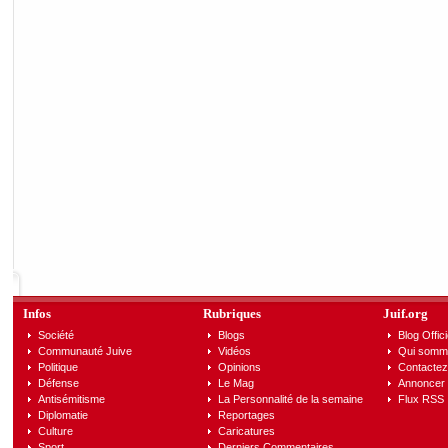
Infos
Rubriques
Juif.org
Société
Blogs
Blog Offici
Communauté Juive
Vidéos
Qui somm
Politique
Opinions
Contactez
Défense
Le Mag
Annoncer s
Antisémitisme
La Personnalité de la semaine
Flux RSS
Diplomatie
Reportages
Culture
Caricatures
Sport
Derniers Commentaires