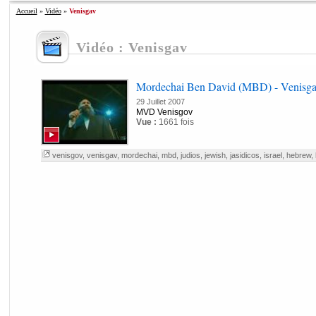
Accueil
»
Vidéo
»
Venisgav
Vidéo : Venisgav
Mordechai Ben David (MBD) - Venisg
29 Juillet 2007
MVD Venisgov
Vue :
1661 fois
venisgov
,
venisgav
,
mordechai
,
mbd
,
judios
,
jewish
,
jasidicos
,
israel
,
hebrew
,