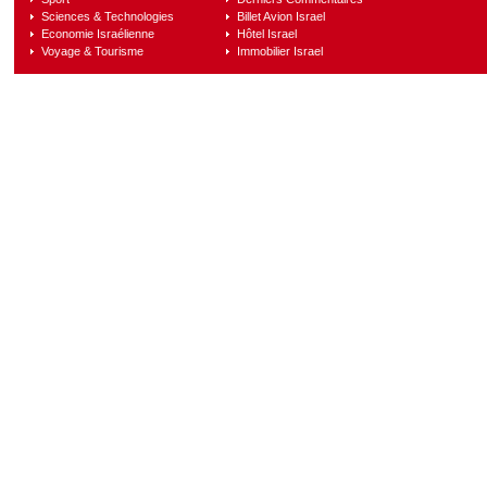
Sciences & Technologies
Billet Avion Israel
Economie Israélienne
Hôtel Israel
Voyage & Tourisme
Immobilier Israel