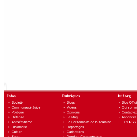
Infos
Rubriques
Juif.org
Société
Blogs
Blog Offici
Communauté Juive
Vidéos
Qui somm
Politique
Opinions
Contactez
Défense
Le Mag
Annoncer s
Antisémitisme
La Personnalité de la semaine
Flux RSS
Diplomatie
Reportages
Culture
Caricatures
Sport
Derniers Commentaires