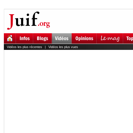
Vidéos les plus récentes
|
Vidéos les plus vues