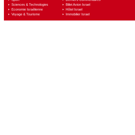
Sciences & Technologies
Billet Avion Israel
Economie Israélienne
Hôtel Israel
Voyage & Tourisme
Immobilier Israel