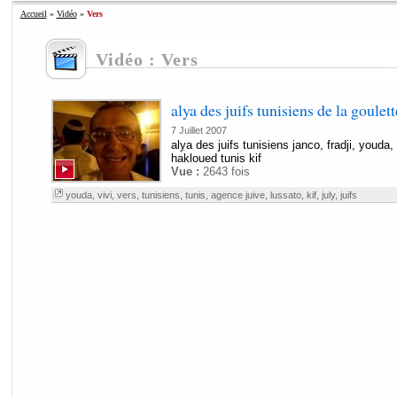
Accueil
»
Vidéo
»
Vers
Vidéo : Vers
alya des juifs tunisiens de la goulett
7 Juillet 2007
alya des juifs tunisiens janco, fradji, youda,
hakloued tunis kif
Vue :
2643 fois
youda
,
vivi
,
vers
,
tunisiens
,
tunis
,
agence juive
,
lussato
,
kif
,
july
,
juifs