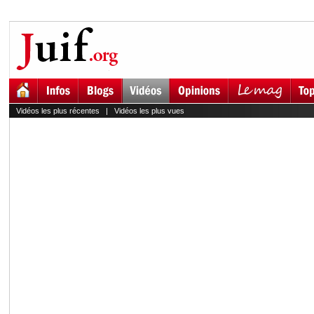
Vidéos les plus récentes
|
Vidéos les plus vues