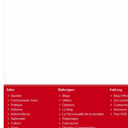
Infos
Rubriques
Juif.org
Société
Blogs
Blog Offici
Communauté Juive
Vidéos
Qui somm
Politique
Opinions
Contactez
Défense
Le Mag
Annoncer s
Antisémitisme
La Personnalité de la semaine
Flux RSS
Diplomatie
Reportages
Culture
Caricatures
Sport
Derniers Commentaires