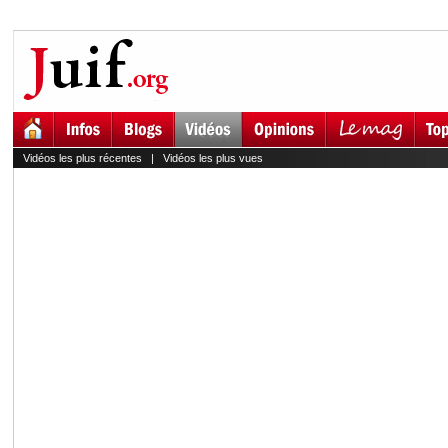
Vidéos les plus récentes
|
Vidéos les plus vues