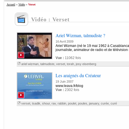
Accueil
»
Vidéo
»
Verset
Vidéo : Verset
Ariel Wizman, talmudiste ?
16 Avril 2009
Ariel Wizman (né le 19 mai 1962 à Casablanca
journaliste, animateur de radio et de télévision
Vue :
11062 fois
ariel wizman
,
talmudiste
,
verset
,
torah
,
josy eisenberg
Les araignés du Créateur
19 Juin 2007
www.leava.fr/blog
Vue :
2302 fois
verset
,
tsadik
,
shour
,
rav
,
rabbin
,
poulet
,
poules
,
january
,
curée
,
curé