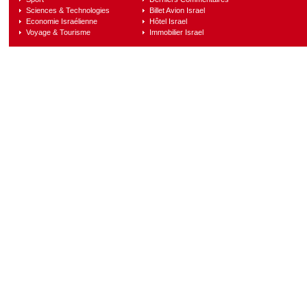
Sciences & Technologies
Billet Avion Israel
Economie Israélienne
Hôtel Israel
Voyage & Tourisme
Immobilier Israel