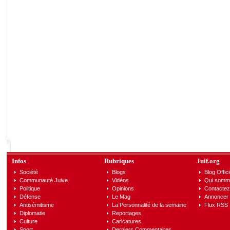
Infos
Rubriques
Juif.org
Société
Blogs
Blog Offici
Communauté Juive
Vidéos
Qui somm
Politique
Opinions
Contactez
Défense
Le Mag
Annoncer s
Antisémitisme
La Personnalité de la semaine
Flux RSS
Diplomatie
Reportages
Culture
Caricatures
Sport
Derniers Commentaires