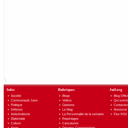
Infos
Rubriques
Juif.org
Société
Blogs
Blog Offici
Communauté Juive
Vidéos
Qui somm
Politique
Opinions
Contactez
Défense
Le Mag
Annoncer s
Antisémitisme
La Personnalité de la semaine
Flux RSS
Diplomatie
Reportages
Culture
Caricatures
Sport
Derniers Commentaires