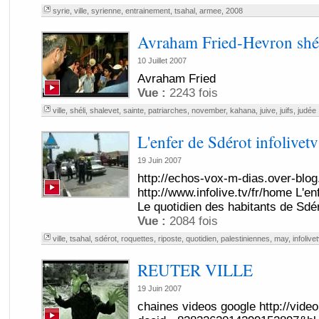
syrie
,
ville
,
syrienne
,
entrainement
,
tsahal
,
armee
,
2008
Avraham Fried-Hevron shé
10 Juillet 2007
Avraham Fried
Vue :
2243 fois
ville
,
shéli
,
shalevet
,
sainte
,
patriarches
,
november
,
kahana
,
juive
,
juifs
,
judée
L'enfer de Sdérot infolivetv
19 Juin 2007
http://echos-vox-m-dias.over-blo
http://www.infolive.tv/fr/home L'en
Le quotidien des habitants de Sdér
Vue :
2084 fois
ville
,
tsahal
,
sdérot
,
roquettes
,
riposte
,
quotidien
,
palestiniennes
,
may
,
infolivet
REUTER VILLE
19 Juin 2007
chaines videos google http://video