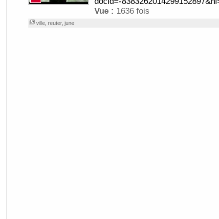
docid=-8383262014299152897&hl=
Vue :
1636 fois
ville
,
reuter
,
june