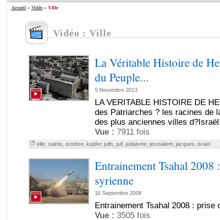
Accueil
»
Vidéo
»
Ville
Vidéo : Ville
La Véritable Histoire de He
du Peuple...
5 Novembre 2013
LA VERITABLE HISTOIRE DE HEBR
des Patriarches ? les racines de l
des plus anciennes villes d?Israël 
Vue :
7911 fois
ville
,
sainte
,
octobre
,
kupfer
,
juifs
,
juif
,
judaisme
,
jerusalem
,
jacques
,
israel
Entrainement Tsahal 2008 : 
syrienne
16 Septembre 2008
Entrainement Tsahal 2008 : prise d
Vue :
3505 fois