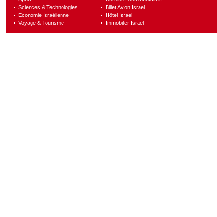
Sciences & Technologies
Billet Avion Israel
Economie Israélienne
Hôtel Israel
Voyage & Tourisme
Immobilier Israel