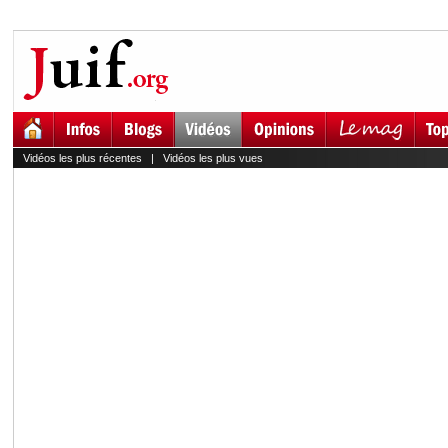
Vidéos les plus récentes
|
Vidéos les plus vues