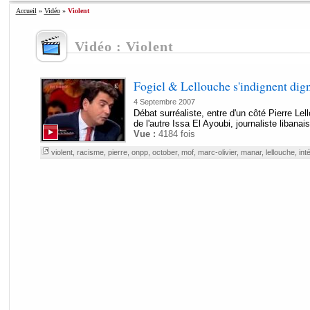
Accueil
»
Vidéo
»
Violent
Vidéo : Violent
Fogiel & Lellouche s'indignent di
4 Septembre 2007
Débat surréaliste, entre d'un côté Pierre Lel
de l'autre Issa El Ayoubi, journaliste libanai
Vue :
4184 fois
violent
,
racisme
,
pierre
,
onpp
,
october
,
mof
,
marc-olivier
,
manar
,
lellouche
,
int