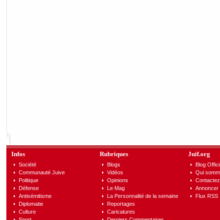
Infos
Rubriques
Juif.org
Société
Blogs
Blog Offici
Communauté Juive
Vidéos
Qui somm
Politique
Opinions
Contactez
Défense
Le Mag
Annoncer s
Antisémitisme
La Personnalité de la semaine
Flux RSS
Diplomatie
Reportages
Culture
Caricatures
Sport
Derniers Commentaires