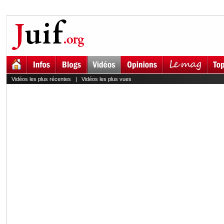
Vidéos les plus récentes
|
Vidéos les plus vues