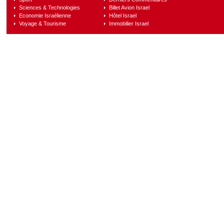
Sciences & Technologies
Billet Avion Israel
Economie Israélienne
Hôtel Israel
Voyage & Tourisme
Immobilier Israel