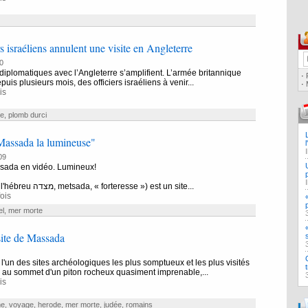
s israéliens annulent une visite en Angleterre
0
diplomatiques avec l’Angleterre s’amplifient. L’armée britannique
·
epuis plusieurs mois, des officiers israéliens à venir...
·
is
te
,
plomb durci
Massada la lumineuse"
09
ssada en vidéo. Lumineux!
Massada (de l'hébreu מצדה, metsada, « forteresse ») est un site...
ois
el
,
mer morte
ite de Massada
l'un des sites archéologiques les plus somptueux et les plus visités
ué au sommet d'un piton rocheux quasiment imprenable,...
is
me
,
voyage
,
herode
,
mer morte
,
judée
,
romains