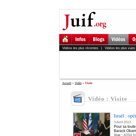
Vidéos les plus récentes
|
Vidéos les plus vues
Accueil
»
Vidéo
»
Visite
Vidéo : Visite
Israël : op
3 Avril 2013
Pour sa toute 
Barack Obama 
Vue :
4094 fo