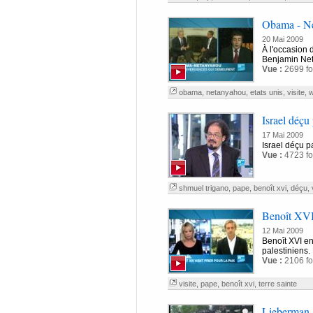
Obama - Net
20 Mai 2009
À l'occasion 
Benjamin Neta
Vue :
2699 fo
obama
,
netanyahou
,
etats unis
,
visite
,
w
Israel déçu 
17 Mai 2009
Israel déçu pa
Vue :
4723 fo
shmuel trigano
,
pape
,
benoît xvi
,
déçu
,
Benoît XVI:
12 Mai 2009
Benoît XVI ent
palestiniens.
Vue :
2106 fo
visite
,
pape
,
benoît xvi
,
terre sainte
Lieberman 