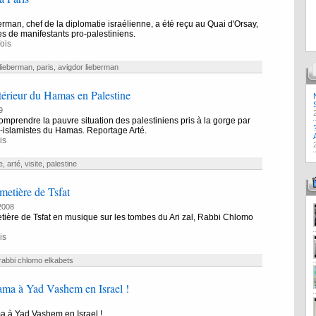
rman, chef de la diplomatie israélienne, a été reçu au Quai d'Orsay,
s de manifestants pro-palestiniens.
ois
lieberman
,
paris
,
avigdor lieberman
intérieur du Hamas en Palestine
9
mprendre la pauvre situation des palestiniens pris à la gorge par
es-islamistes du Hamas. Reportage Arté.
is
e
,
arté
,
visite
,
palestine
imetière de Tsfat
2008
etière de Tsfat en musique sur les tombes du Ari zal, Rabbi Chlomo
is
rabbi chlomo elkabets
ma à Yad Vashem en Israel !
 à Yad Vashem en Israel !