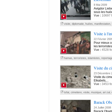
8 Mai 2009
Avigdor Liebe
sous les huée
Vue :
10697 f
visite
,
diplomatie
,
huées
,
manifestation
,
Visite à l'
22 Février 200
Pour mieux co
les terrorist
Vue :
4528 fo
hamas
,
terroristes
,
islamistes
,
reportag
Visite du c
23 Décembre 
Visite du cim
Elkabets,...
Vue :
3453 fo
tsfat
,
cimetiere
,
visite
,
musique
,
ari zal
,
Barack Oba
24 Juillet 2008
Barack Obama