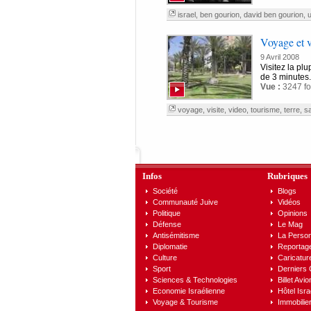
israel
,
ben gourion
,
david ben gourion
,
Voyage et vi
9 Avril 2008
Visitez la pl
de 3 minutes.
Vue :
3247 fo
voyage
,
visite
,
video
,
tourisme
,
terre
,
sa
Infos
Rubriques
Société
Blogs
Communauté Juive
Vidéos
Politique
Opinions
Défense
Le Mag
Antisémitisme
La Person
Diplomatie
Reportag
Culture
Caricatur
Sport
Derniers
Sciences & Technologies
Billet Avio
Economie Israélienne
Hôtel Isra
Voyage & Tourisme
Immobilier