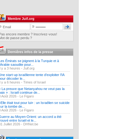
Membre Juif.org
Pas encore membre ? Inscrivez-vous!
Mot de passe perdu ?
Dernières infos de la presse
Les Émirats se joignent à la Turquie et à
l'Arabie saoudite pour...
Il y a 3 heures -
Juif.org
Une start-up israélienne tente d’exploiter l’IA
pour décoder le...
Il y a 6 heures -
Times of Israel
« La preuve que Netanyahou ne veut pas la
paix » : Israël continue de...
3 Août 2026 -
Le Figaro
«Elle était tout pour lui» : un Israélien se suicide
sur la tombe de...
3 Août 2026 -
Le Figaro
Guerre au Moyen-Orient: un accord a été
trouvé entre Israël et le...
31 Juillet 2026 -
DHNet.be