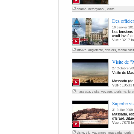
obama
,
netanyahou
,
visite
Des officier
10 Janvier 201
Les tensions 
avait invité d
Vue :
3217 fo
infolive
,
angleterre
,
officiers
,
tsahal
,
visi
Visite de "
27 Octobre 20
Visite de Ma
Vue :
10533 f
massada
,
visite
,
voyage
,
tourisme
,
isra
Superbe vis
31 Juillet 2009
Massada, est 
d'Israël. Sit
Vue :
7870 fo
visite
,
trip
,
vacances
,
massada
,
touris