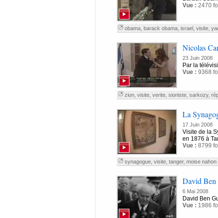
Vue :
2470 fo
obama
,
barack obama
,
israel
,
visite
,
ya
Nicolas Car
23 Juin 2008
Par la télévis
Vue :
9368 fo
zion
,
visite
,
verite
,
sioniste
,
sarkozy
,
ré
La Synagog
17 Juin 2008
Visite de la
en 1876 à Tan
Vue :
8799 fo
synagogue
,
visite
,
tanger
,
moise nahon
David Ben 
6 Mai 2008
David Ben Gu
Vue :
1986 fo