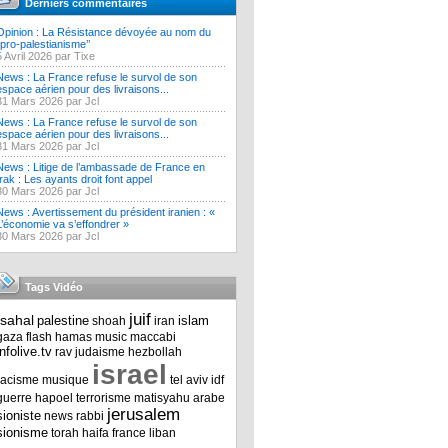
Derniers commentaires
Opinion : La Résistance dévoyée au nom du
‘’pro-palestianisme’’
5 Avril 2026 par Tixe
News : La France refuse le survol de son
espace aérien pour des livraisons...
31 Mars 2026 par Jcl
News : La France refuse le survol de son
espace aérien pour des livraisons...
31 Mars 2026 par Jcl
News : Litige de l’ambassade de France en
Irak : Les ayants droit font appel
30 Mars 2026 par Jcl
News : Avertissement du président iranien : «
L’économie va s’effondrer »
30 Mars 2026 par Jcl
Tags Vidéo
juif
tsahal
palestine
islam
shoah
iran
gaza
flash
hamas
music
maccabi
infolive.tv
rav
judaisme
hezbollah
israel
racisme
musique
tel aviv
idf
guerre
hapoel
terrorisme
matisyahu
arabe
jerusalem
sioniste
news
rabbi
sionisme
torah
haifa
france
liban