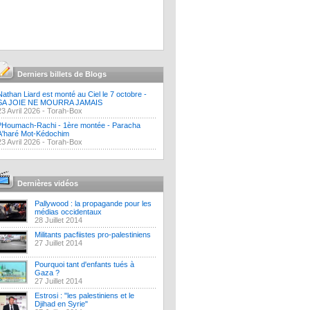
Derniers billets de Blogs
Nathan Liard est monté au Ciel le 7 octobre -
SA JOIE NE MOURRA JAMAIS
23 Avril 2026 -
Torah-Box
?Houmach-Rachi - 1ère montée - Paracha
A'haré Mot-Kédochim
23 Avril 2026 -
Torah-Box
Dernières vidéos
Pallywood : la propagande pour les
médias occidentaux
28 Juillet 2014
Militants pacfiistes pro-palestiniens
27 Juillet 2014
Pourquoi tant d'enfants tués à
Gaza ?
27 Juillet 2014
Estrosi : "les palestiniens et le
Djihad en Syrie"