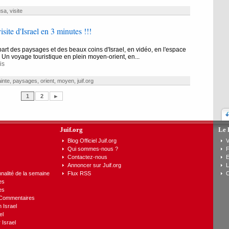
usa
,
visite
site d'Israel en 3 minutes !!!
upart des paysages et des beaux coins d'Israel, en vidéo, en l'espace
 Un voyage touristique en plein moyen-orient, en...
is
inte
,
paysages
,
orient
,
moyen
,
juif.org
1
2
►
Juif.org
Le 
Blog Officiel Juif.org
V
Qui sommes-nous ?
F
Contactez-nous
E
Annoncer sur Juif.org
L
nalité de la semaine
Flux RSS
C
es
es
 Commentaires
n Israel
el
 Israel