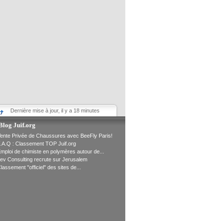
Dernière mise à jour, il y a 18 minutes
Blog Juif.org
ente Privée de Chaussures avec BeeFly Paris!
.A.Q : Classement TOP Juif.org
mploi de chimiste en polymères autour de...
ev Consulting recrute sur Jerusalem
lassement "officiel" des sites de...