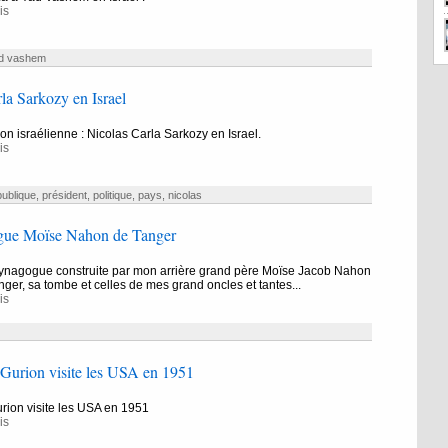
is
d vashem
la Sarkozy en Israel
ion israélienne : Nicolas Carla Sarkozy en Israel.
is
publique
,
président
,
politique
,
pays
,
nicolas
ue Moïse Nahon de Tanger
 Synagogue construite par mon arrière grand père Moïse Jacob Nahon
ger, sa tombe et celles de mes grand oncles et tantes...
is
Gurion visite les USA en 1951
rion visite les USA en 1951
is